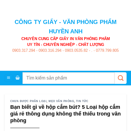
Skip
to
content
CÔNG TY GIẤY - VĂN PHÒNG PHẨM
HUYỀN ANH
CHUYÊN CUNG CẤP GIẤY IN VĂN PHÒNG PHẨM
UY TÍN - CHUYÊN NGHIỆP - CHẤT LƯỢNG
0903.317.294
-
0903.316.294
-
0903.0535.82
-
.
-
0779.799.805
Tìm
kiếm:
CHƯA ĐƯỢC PHÂN LOẠI
,
MẸO VĂN PHÒNG
,
TIN TỨC
Bạn biết gì về hộp cắm bút? 5 Loại hộp cắm
giá rẻ thông dụng không thể thiếu trong văn
phòng