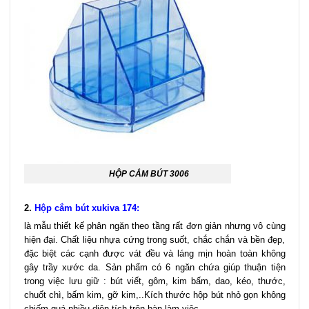
HỘP CẮM BÚT 3006
2.
Hộp cắm bút xukiva 174
:
là mẫu thiết kế phân ngăn theo tầng rất đơn giản nhưng vô cùng
hiện đại. Chất liệu nhựa cứng trong suốt, chắc chắn và bền đẹp,
đặc biệt các cạnh được vát đều và láng mịn hoàn toàn không
gây trầy xước da. Sản phẩm có 6 ngăn chứa giúp thuận tiện
trong việc lưu giữ : bút viết, gôm, kim bấm, dao, kéo, thước,
chuốt chì, bấm kim, gỡ kim,..Kích thước hộp bút nhỏ gọn không
chiếm quá nhiều diện tích trên bàn làm việc.