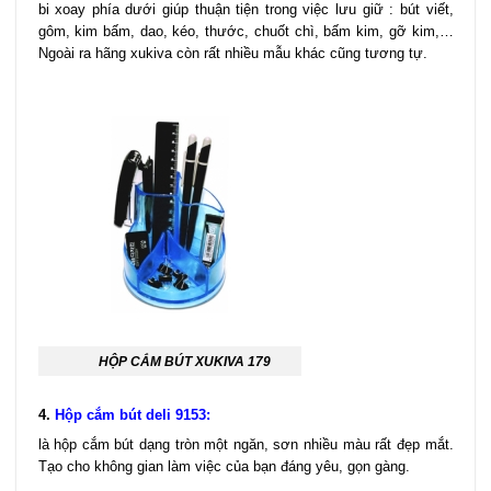
bi xoay phía dưới giúp thuận tiện trong việc lưu giữ : bút viết,
gôm, kim bấm, dao, kéo, thước, chuốt chì, bấm kim, gỡ kim,…
Ngoài ra hãng xukiva còn rất nhiều mẫu khác cũng tương tự.
HỘP CẮM BÚT XUKIVA 179
4.
Hộp cắm bút deli 9153
:
l
à hộp cắm bút dạng tròn một ngăn, sơn nhiều màu rất đẹp mắt.
Tạo cho không gian làm việc của bạn đáng yêu, gọn gàn
g.