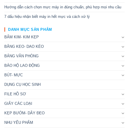
Hướng dẫn cách chọn mực máy in đúng chuẩn, phù hợp mọi nhu cầu
7 dấu hiệu nhận biết máy in hết mực và cách xử lý
DANH MỤC SẢN PHẨM
BẤM KIM- KIM KẸP
BĂNG KEO- DAO KÉO
BẢNG VĂN PHÒNG
BẢO HỘ LAO ĐỘNG
BÚT- MỰC
DỤNG CỤ HỌC SINH
FILE HỒ SƠ
GIẤY CÁC LOẠI
KẸP BƯỚM- DÂY ĐEO
NHU YẾU PHẨM