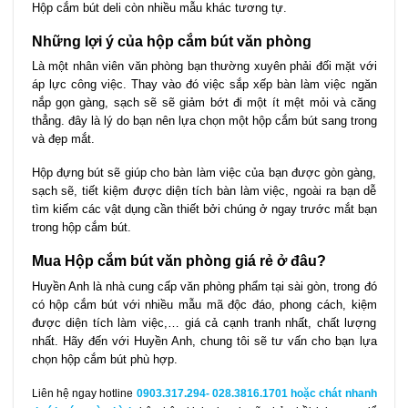
Hộp cắm bút deli còn nhiều mẫu khác tương tự.
Những lợi ý của hộp cắm bút văn phòng
Là một nhân viên văn phòng bạn thường xuyên phải đối mặt với
áp lực công việc. Thay vào đó việc sắp xếp bàn làm việc ngăn
nắp gọn gàng, sạch sẽ sẽ giảm bớt đi một ít mệt mỏi và căng
thẳng. đây là lý do bạn nên lựa chọn một hộp cắm bút sang trong
và đẹp mắt.
Hộp đựng bút sẽ giúp cho bàn làm việc của bạn được gòn gàng,
sạch sẽ, tiết kiệm được diện tích bàn làm việc, ngoài ra bạn dễ
tìm kiếm các vật dụng cần thiết bởi chúng ở ngay trước mắt bạn
trong hộp cắm bút.
Mua Hộp cắm bút văn phòng giá rẻ ở đâu?
Huyền Anh là nhà cung cấp văn phòng phẩm tại sài gòn, trong đó
có hộp cắm bút với nhiều mẫu mã độc đáo, phong cách, kiệm
được diện tích làm việc,… giá cả cạnh tranh nhất, chất lượng
nhất. Hãy đến với Huyền Anh, chung tôi sẽ tư vấn cho bạn lựa
chọn hộp cắm bút phù hợp.
Liên hệ ngay hotline
0903.317.294- 028.3816.1701 hoặc chát nhanh