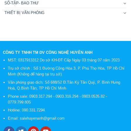
SỐ-TẬP- BAO THƯ
THIẾT BỊ VĂN PHÒNG
CÔNG TY TNHH TM DV CÔNG NGHỆ HUYỀN ANH
MST: 0317913312 Do sở KH-ĐT Cấp Ngày 03 tháng 07 năm 2023
Trụ sở chính : Số 1 Đường Cộng Hòa 3, P. Phú Thọ Hòa, TP Hồ Chí
Minh (Không để hàng tại trụ sở)
Văn phòng giao dịch: Số 688/52 Đ.Tân Kỳ Tân Quý, P. Bình Hưng
Hoà, Q.Bình Tân, TP Hồ Chí Minh
Phone sale:
0903.317.294
-
0903.316.294
-
0903.0535.82
-
0779.799.805
Hotline:
090.331.7294
Email:
salehuyenanh@gmail.com