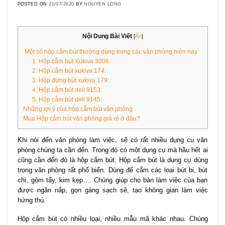
POSTED ON
21/07/2020
BY
NGUYEN LONG
Nội Dung Bài Viết
[
Ẩn
]
Một số hộp cắm bút thường dùng trong các văn phòng hiện nay
1. Hộp cắm bút Xukiva 3006:
2. Hộp cắm bút xukiva 174:
3. Hộp đựng bút xukiva 179:
4. Hộp cắm bút deli 9153:
5. Hộp cắm bút deli 9145:
Những lợi ý của hộp cắm bút văn phòng
Mua Hộp cắm bút văn phòng giá rẻ ở đâu?
Khi nói đến văn phòng làm việc, sẽ có rất nhiều dụng cụ văn
phòng chúng ta cần đến. Trong đó có một dụng cụ mà hầu hết ai
cũng cần đến đó là hộp cắm bút. Hộp cắm bút là dụng cụ dùng
trong văn phòng rất phổ biến. Dùng để cắm các loại bút bi, bút
chì, gôm tẩy, kim kẹp…. Chúng giúp cho bàn làm việc của bạn
được ngăn nắp, gọn gàng sạch sẽ, tạo không gian làm việc
hứng thú.
Hộp cắm bút có nhiều loại, nhiều mẫu mã khác nhau. Chúng