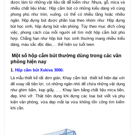
được làm từ những vật liệu rất dễ kiếm như: Nhựa, gỗ, mica và
nhiều chất liệu khác. Hộp cắm bút có những kiểu dáng vô cùng
phong phú như tròn, vuông, có thể có nhiều tầng hoặc nhiều
ngăn. Hộp đựng bút được phần loại theo nhóm như: Hộp đựng
bút học sinh, hộp đựng bút văn phòng. Tùy theo mục đích công
việc, phong cách của mỗi người sẽ tìm một hộp cắm bút phù
hợp. Chẳng hạn như hộp bút học sinh thường mang nhiều kiểu
dáng, màu sắc độc đáo,… thể hiện sự tuổi teen.
Một số hộp cắm bút thường dùng trong các văn
phòng hiện nay
1.
Hộp cắm bút Xukiva 3006
:
Là mẫu thiết kế rất đơn giản, Khay cắm bút thiết kế hiện đại với
đế xoay rất tiện lợi, có những ngăn nhỏ để chứa những vật dụng
như ghim bấm, kẹp giấy, …. Khay làm bằng chất liệu mica bền,
đẹp, khó vỡ. Thật tiện dụng khi đựng các loại bút viết và phụ
kiện văn phòng, vừa đẹp mắt lại vừa không tốn công tìm kiếm
khi cần.