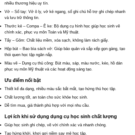
nhiều thương hiệu uy tín.
Vở – Sổ tay: Vở ô ly, vở kẻ ngang, sổ ghi chú hỗ trợ ghi chép nhanh
và lưu trữ thông tin.
Thước kẻ – Compa – Ê ke: Bộ dụng cụ hình học giúp học sinh vẽ
chính xác, phục vụ môn Toán và Mỹ thuật.
Tẩy – Gôm: Chất liệu mềm, xóa sạch, không làm rách giấy.
Hộp bút – Bao bìa sách vở: Giúp bảo quản và sắp xếp gọn gàng, tạo
thói quen học tập ngăn nắp.
Màu vẽ – Dụng cụ thủ công: Bút màu, sáp, màu nước, kéo, hồ dán
phục vụ môn Mỹ thuật và các hoạt động sáng tạo.
Ưu điểm nổi bật
Thiết kế đa dạng, nhiều màu sắc bắt mắt, tạo hứng thú học tập.
Chất lượng tốt, an toàn cho sức khỏe học sinh.
Dễ tìm mua, giá thành phù hợp với mọi nhu cầu.
Lợi ích khi sử dụng dụng cụ học sinh chất lượng
Giúp học sinh ghi chép, vẽ vời chính xác và nhanh chóng.
Tạo hứng khởi, khơi gợi niềm say mê học tập.