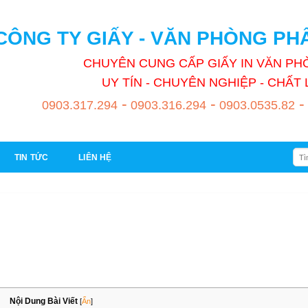
CÔNG TY GIẤY - VĂN PHÒNG P
CHUYÊN CUNG CẤP GIẤY IN VĂN P
UY TÍN - CHUYÊN NGHIỆP - CHẤ
-
-
-
0903.317.294
0903.316.294
0903.0535.82
Tìm
TIN TỨC
LIÊN HỆ
kiếm
Nội Dung Bài Viết
[
Ẩn
]