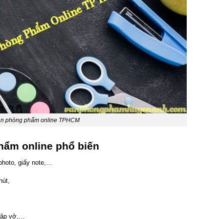
n phòng phẩm online TPHCM
hẩm online phổ biến
 photo, giấy note,…
nút,
 tập vở,…