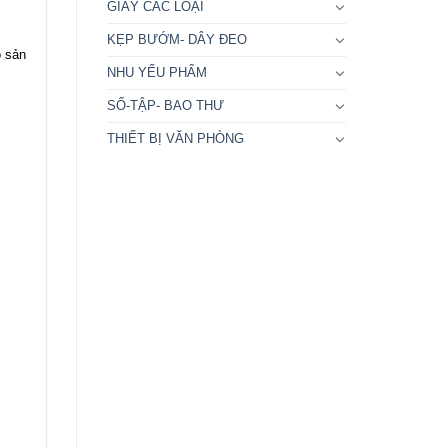
GIẤY CÁC LOẠI
KẸP BƯỚM- DÂY ĐEO
ó sản
NHU YẾU PHẨM
SỐ-TẬP- BAO THƯ
THIẾT BỊ VĂN PHÒNG