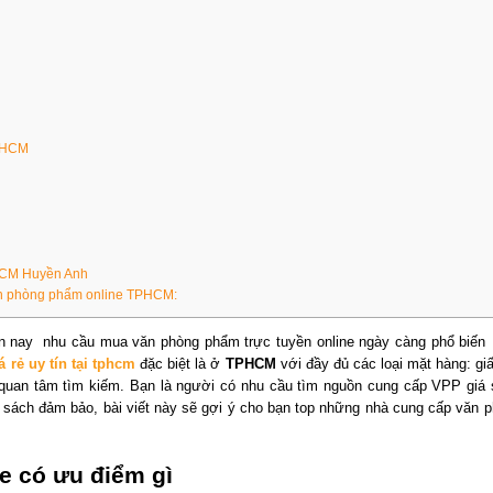
TPHCM
PHCM Huyền Anh
ăn phòng phẩm online TPHCM:
hiên nay nhu cầu mua văn phòng phẩm trực tuyền online ngày càng phổ biến
 rẻ uy tín tại tphcm
đặc biệt là ở
TPHCM
với đầy đủ các loại mặt hàng: giấ
 quan tâm tìm kiếm. Bạn là người có nhu cầu tìm nguồn cung cấp VPP giá 
sách đảm bảo, bài viết này sẽ gợi ý cho bạn top những nhà cung cấp văn 
e có ưu điểm gì