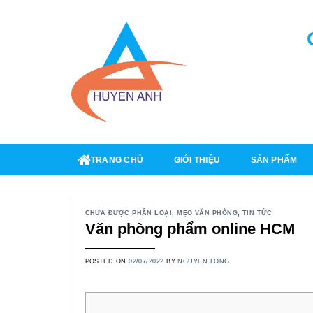
Skip
to
content
TRANG CHỦ
GIỚI THIỆU
SẢN PHẨM
CHƯA ĐƯỢC PHÂN LOẠI
,
MẸO VĂN PHÒNG
,
TIN TỨC
Văn phòng phẩm online HCM
POSTED ON
02/07/2022
BY
NGUYEN LONG