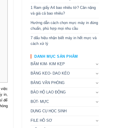
1 Ram giấy A4 bao nhiêu tờ? Cân nặng
và giá cả bao nhiêu?
Hướng dẫn cách chọn mực máy in đúng
chuẩn, phù hợp mọi nhu cầu
7 dấu hiệu nhận biết máy in hết mực và
cách xử lý
DANH MỤC SẢN PHẨM
BẤM KIM- KIM KẸP
BĂNG KEO- DAO KÉO
BẢNG VĂN PHÒNG
 việc
BẢO HỘ LAO ĐỘNG
y in,
sỉ để
BÚT- MỰC
phòng
DỤNG CỤ HỌC SINH
FILE HỒ SƠ