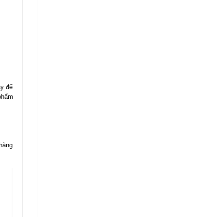
ậy để
 phẩm
 hàng