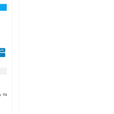
g. Và