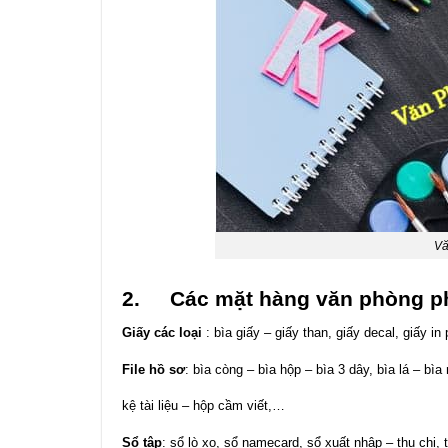
Vă
2.
Các mặt hàng văn phòng p
Giấy các loại
: bìa giấy – giấy than, giấy decal, giấy in
File hồ sơ
: bìa còng – bìa hộp – bìa 3 dây, bìa lá – bìa 
kệ tài liệu – hộp cầm viết,…
Sổ tập
: sổ lò xo, sổ namecard, sổ xuất nhập – thu chi,