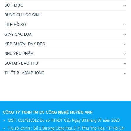
BÚT- MỰC
DỤNG CỤ HỌC SINH
FILE HỒ SƠ
GIẤY CÁC LOẠI
KẸP BƯỚM- DÂY ĐEO
NHU YẾU PHẨM
SỐ-TẬP- BAO THƯ
THIẾT BỊ VĂN PHÒNG
CÔNG TY TNHH TM DV CÔNG NGHỆ HUYỀN ANH
MST: 0317913312 Do sở KH-ĐT Cấp Ngày 03 tháng 07 năm 2023
Trụ sở chính : Số 1 Đường Cộng Hòa 3, P. Phú Thọ Hòa, TP Hồ Chí