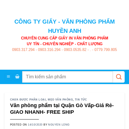
Skip
to
content
CÔNG TY GIẤY - VĂN PHÒNG PHẨM
HUYỀN ANH
CHUYÊN CUNG CẤP GIẤY IN VĂN PHÒNG PHẨM
UY TÍN - CHUYÊN NGHIỆP - CHẤT LƯỢNG
0903.317.294
-
0903.316.294
-
0903.0535.82
-
.
-
0779.799.805
Tìm
kiếm:
CHƯA ĐƯỢC PHÂN LOẠI
,
MẸO VĂN PHÒNG
,
TIN TỨC
Văn phòng phẩm tại Quận Gò Vấp-Giá Rẻ-
GIAO NHANH- FREE SHIP
POSTED ON
14/10/2020
BY
NGUYEN LONG