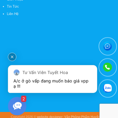
Tin Tức
Liên Hệ
Tư Vấn Viên Tuyết Hoa
A/c ở gò vấp đang muốn báo giá vpp 
2
Copyright 2026 ©
website designer:
Văn Phòng Phẩm Huyền Anh