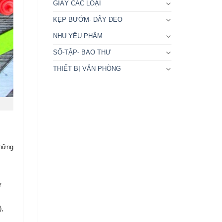
GIẤY CÁC LOẠI
KẸP BƯỚM- DÂY ĐEO
NHU YẾU PHẨM
SỐ-TẬP- BAO THƯ
THIẾT BỊ VĂN PHÒNG
những
ử
),