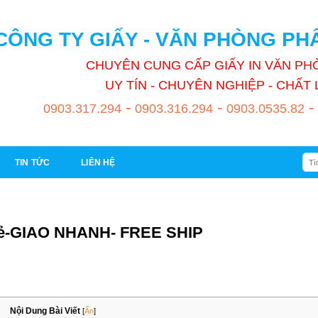
CÔNG TY GIẤY - VĂN PHÒNG P
CHUYÊN CUNG CẤP GIẤY IN VĂN P
UY TÍN - CHUYÊN NGHIỆP - CHẤ
-
-
-
0903.317.294
0903.316.294
0903.0535.82
Tìm
TIN TỨC
LIÊN HỆ
kiếm
Rẻ-GIAO NHANH- FREE SHIP
Nội Dung Bài Viết
[
Ẩn
]