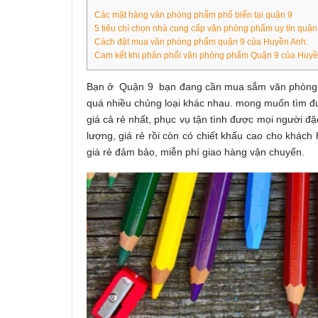
Các mặt hàng văn phòng phẩm phổ biến tại quận 9
5 tiêu chí chọn nhà cung cấp văn phòng phẩm uy tín quận
Cách đặt mua văn phòng phẩm quận 9 của Huyền Anh.
Cam kết khi phân phối văn phòng phẩm Quận 9 của Huy
Bạn ở Quận 9
bạn đang cần mua sắm văn phòng p
quá
nhiều chủng loại khác nhau.
mong muốn tìm đư
giá cả rẻ nhất, phục vụ tận tình được mọi người đặ
lượng, giá rẻ rồi còn có chiết khấu cao cho khách
giá rẻ đảm bảo, miễn phí giao hàng vận chuyển.