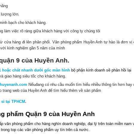
 hãng
 lượng lớn.
 minh bạch cho khách hàng.
 làm việc rõ ràng giữa khách hàng với công ty chúng tôi
m từ cửa hàng đi lên phân phối. Văn phòng phẩm Huyền Anh tự hào là đơn vị
5 với kinh nghiệm gần 5 năm của mình
quận 9 của Huyền Anh.
01 hoặc chát nhanh dưới góc màn hình
b
ộ phận kinh doanh sẽ phản hồi lại
và giao hàng siêu tốc cho khách hàng.
mhuyenanh.
com
Nếuđang có nhu cầu muốn tìm hiểu nhiều thông tin hơn hay
vào trang web của Huyền Anh để tìm hiểu thêm về sản phẩm
 sỉ tại TPHCM
.
òng phẩm Quận 9 của Huyền Anh
p văn phòng phẩm cho hàng nghìn doanh nghiệp, đại lý trên toàn miền nam 
 trong top các văn phòng phẩm uy tín trên cả nước.