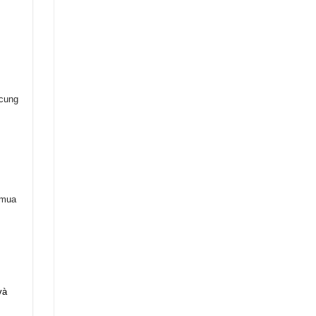
 cung
 mua
và