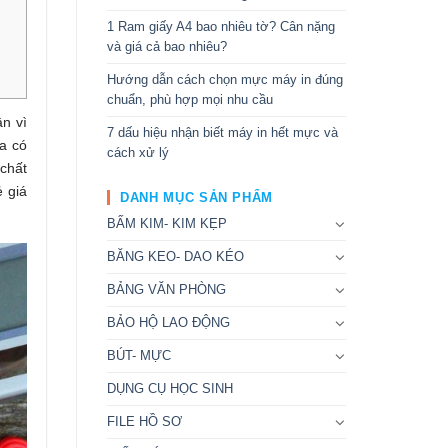
1 Ram giấy A4 bao nhiêu tờ? Cân nặng
và giá cả bao nhiêu?
Hướng dẫn cách chọn mực máy in đúng
chuẩn, phù hợp mọi nhu cầu
n vì
7 dấu hiệu nhận biết máy in hết mực và
a có
cách xử lý
chất
ẻ giá
DANH MỤC SẢN PHẨM
BẤM KIM- KIM KẸP
BĂNG KEO- DAO KÉO
BẢNG VĂN PHÒNG
BẢO HỘ LAO ĐỘNG
BÚT- MỰC
DỤNG CỤ HỌC SINH
FILE HỒ SƠ