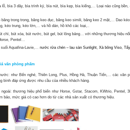
 lỗ, bìa 3 dây, bìa trình ký, bìa nút, bìa kẹp, bìa kiếng,… Loại nào cũng bền,
 băng trong trong, băng keo đục, băng keo simili, băng keo 2 mặt,… Dao kéo
ng, kéo trung, kéo lớn,… và hồ dán, hồ khô các loại,..
bút chì, bút xóa, bút nước, bút gel, bút lông bảng… với những thương hiệu nổ
 Horse, Pentel…
 suối Aquafina-Lavie,…
nước rửa chén – lau sàn Sunlight, Xà bông Viso, Tẩ
iá văn phòng phẩm
nước: như Bến nghé, Thiên Long, Plus, Hồng Hà, Thuận Tiến,… các văn 
g bình đáp ứng được nhu cầu của nhiều khách hàng.
goài: thương hiệu phổ biến như Horse, Gstar, Stacom, KWtrio, Pentel,
 bảo, mức giá có cao hơn do từ các nhà sản xuất có thương hiệu.