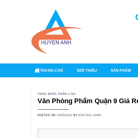
Skip
to
content
TRANG CHỦ
GIỚI THIỆU
SẢN PHẨM
CHƯA ĐƯỢC PHÂN LOẠI
Văn Phòng Phẩm Quận 9 Giá 
POSTED ON
23/09/2021
BY
NGUYEN LONG