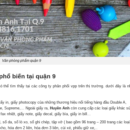
Văn phòng phẩm quận 9
hổ biến tại quận 9
 thể tìm thấy tại các công ty phân phối vpp trên thị trường. dưới đây là 
ấy in, giấy photocopy của những thương hiệu nổi tiếng hàng đầu Double A,
ne, Supreme,… Ngoài giấy ra,
Huyền Anh
còn cung cấp các loại giấy khác s
x nhiệt, giấy note, giấy decal, giấy bìa, giấy in bill…
sổ da, sổ lò xo, sổ ghi chép, tập vở ( bao gồm 96 trang – 200 trang các loại
ho, hóa đơn 2 liên, hóa đơn 3 liên, cùi xé, phiếu giữ xe,..