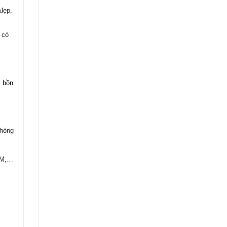
 đẹp,
 có
i
y bồn
phòng
 3M,…