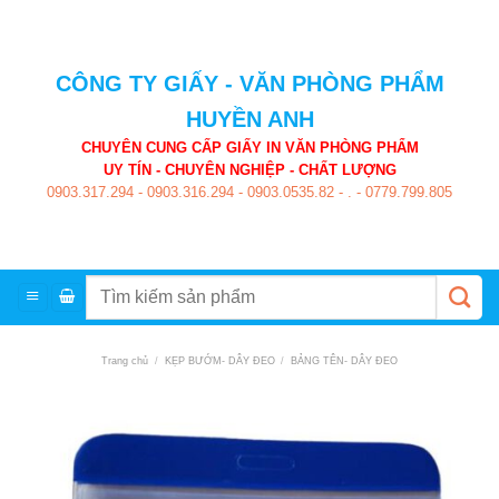
Skip
to
content
CÔNG TY GIẤY - VĂN PHÒNG PHẨM
HUYỀN ANH
CHUYÊN CUNG CẤP GIẤY IN VĂN PHÒNG PHẨM
UY TÍN - CHUYÊN NGHIỆP - CHẤT LƯỢNG
0903.317.294
-
0903.316.294
-
0903.0535.82
-
.
-
0779.799.805
Tìm
kiếm:
Trang chủ
/
KẸP BƯỚM- DÂY ĐEO
/
BẢNG TÊN- DÂY ĐEO