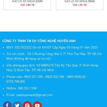
GÃY LÒ XO NHỰA 32MM
GÁY LÒ XO NHỰA 38MM
Giá: Liên hệ
Giá: Liên hệ
CÔNG TY TNHH TM DV CÔNG NGHỆ HUYỀN ANH
MST: 0317913312 Do sở KH-ĐT Cấp Ngày 03 tháng 07 năm 2023
Trụ sở chính : Số 1 Đường Cộng Hòa 3, P. Phú Thọ Hòa, TP Hồ Chí
Minh (Không để hàng tại trụ sở)
Văn phòng giao dịch: Số 688/52 Đ.Tân Kỳ Tân Quý, P. Bình Hưng
Hoà, Q.Bình Tân, TP Hồ Chí Minh
Phone sale:
0903.317.294
-
0903.316.294
-
0903.0535.82
-
0779.799.805
Hotline:
090.331.7294
Email:
salehuyenanh@gmail.com