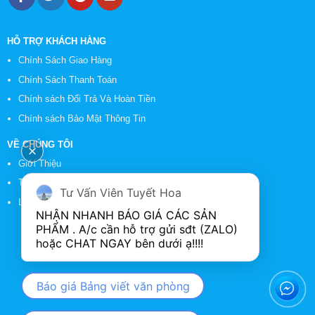
HỖ TRỢ KHÁCH HÀNG
Chính Sách Giao Hàng
Chính Sách Thanh Toán
Chính sách Đổi Trả Và Hoàn Tiền
Chính sách Bảo Mật Thông Tin
VỀ CHÚNG TÔI
Giới Thiệu
Tin Tức
Tư Vấn Viên Tuyết Hoa
Liên Hệ
NHẬN NHANH BÁO GIÁ CÁC SẢN 
PHẨM . A/c cần hỗ trợ gửi sđt (ZALO) 
Báo giá Bảng viết văn phòng