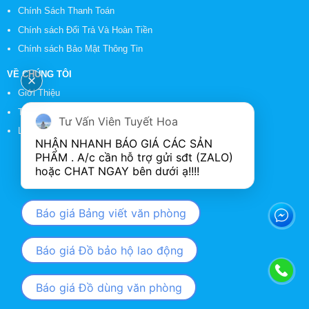
Chính Sách Thanh Toán
Chính sách Đổi Trả Và Hoàn Tiền
Chính sách Bảo Mật Thông Tin
VỀ CHÚNG TÔI
Giới Thiệu
Tin Tức
Tư Vấn Viên Tuyết Hoa
Liên Hệ
NHẬN NHANH BÁO GIÁ CÁC SẢN 
PHẨM . A/c cần hỗ trợ gửi sđt (ZALO) 
Báo giá Bảng viết văn phòng
Báo giá Đồ bảo hộ lao động
Báo giá Đồ dùng văn phòng