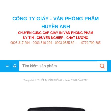
Skip
to
content
CÔNG TY GIẤY - VĂN PHÒNG PHẨM
HUYỀN ANH
CHUYÊN CUNG CẤP GIẤY IN VĂN PHÒNG PHẨM
UY TÍN - CHUYÊN NGHIỆP - CHẤT LƯỢNG
0903.317.294
-
0903.316.294
-
0903.0535.82
-
.
-
0779.799.805
Tìm
kiếm:
Trang chủ
/
THIẾT BỊ VĂN PHÒNG
/
MÁY TÍNH CẦM TAY