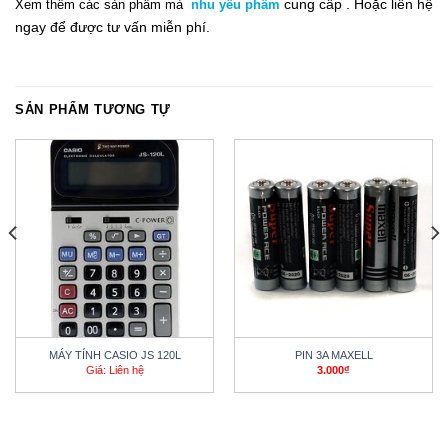
cung cấp .
Hoặc liên hệ
Xem thêm
các sản phẩm mà
nhu yếu phẩm
ngay
để đ
ư
ợc tư vấn miễn phí.
SẢN PHẨM TƯƠNG TỰ
MÁY TÍNH CASIO JS 120L
PIN 3A MAXELL
Giá: Liên hệ
3.000
₫