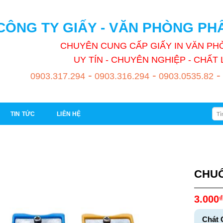
CÔNG TY GIẤY - VĂN PHÒNG P
CHUYÊN CUNG CẤP GIẤY IN VĂN P
UY TÍN - CHUYÊN NGHIỆP - CHẤ
-
-
-
0903.317.294
0903.316.294
0903.0535.82
Tìm
TIN TỨC
LIÊN HỆ
kiếm
CHUỐ
3.000
₫
Chát 