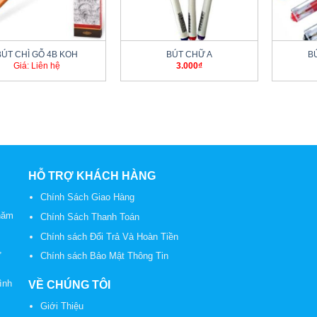
+
+
BÚT CHÌ GỖ 4B KOH
BÚT CHỮ A
B
Giá: Liên hệ
3.000
₫
HỖ TRỢ KHÁCH HÀNG
Chính Sách Giao Hàng
năm
Chính Sách Thanh Toán
Chính sách Đổi Trả Và Hoàn Tiền
,
Chính sách Bảo Mật Thông Tin
ình
VỀ CHÚNG TÔI
Giới Thiệu
2
-