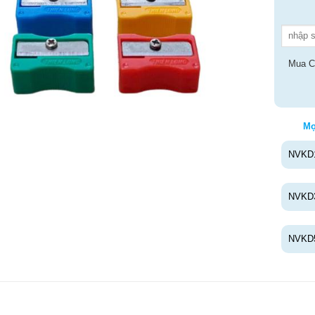
Mua C
Mọ
NVKD
NVKD
NVKD