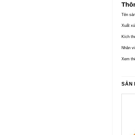
Thô
Tên sản
Xuất xứ
Kích th
Nhân vi
Xem th
SẢN