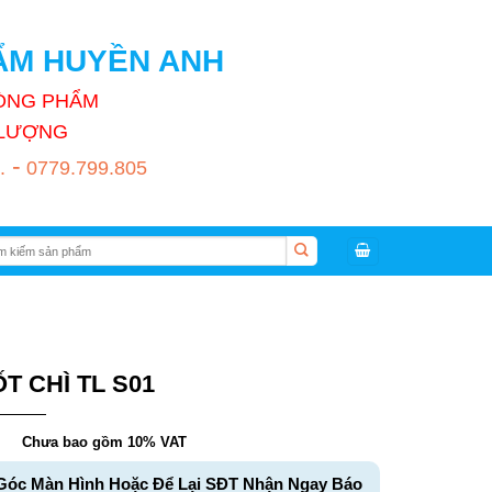
HẨM HUYỀN ANH
HÒNG PHẨM
T LƯỢNG
-
.
0779.799.805
:
T CHÌ TL S01
Chưa bao gồm 10% VAT
Góc Màn Hình Hoặc Để Lại SĐT Nhận Ngay Báo