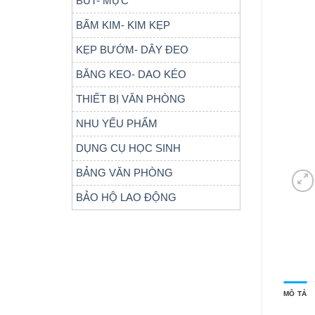
BÚT- MỰC
BẤM KIM- KIM KẸP
KẸP BƯỚM- DÂY ĐEO
BĂNG KEO- DAO KÉO
THIẾT BỊ VĂN PHÒNG
NHU YẾU PHẨM
DỤNG CỤ HỌC SINH
BẢNG VĂN PHÒNG
BẢO HỘ LAO ĐỘNG
MÔ TẢ