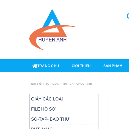
Skip
to
content
TRANG CHỦ
GIỚI THIỆU
SẢN PHẨM
Trang chủ
/
BÚT- MỰC
/
BÚT CHÌ- CHUỐT CHÌ
GIẤY CÁC LOẠI
FILE HỒ SƠ
SỐ-TẬP- BAO THƯ