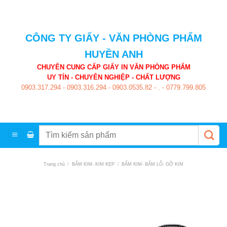
Skip
to
content
CÔNG TY GIẤY - VĂN PHÒNG PHẨM
HUYỀN ANH
CHUYÊN CUNG CẤP GIẤY IN VĂN PHÒNG PHẨM
UY TÍN - CHUYÊN NGHIỆP - CHẤT LƯỢNG
0903.317.294
-
0903.316.294
-
0903.0535.82
-
.
-
0779.799.805
Tìm
kiếm:
Trang chủ
/
BẤM KIM- KIM KẸP
/
BẤM KIM- BẤM LỖ- GỠ KIM