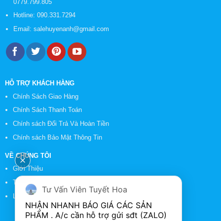
0779.799.805
Hotline:
090.331.7294
Email:
salehuyenanh@gmail.com
HỖ TRỢ KHÁCH HÀNG
Chính Sách Giao Hàng
Chính Sách Thanh Toán
Chính sách Đổi Trả Và Hoàn Tiền
Chính sách Bảo Mật Thông Tin
VỀ CHÚNG TÔI
Giới Thiệu
Tin Tức
Tư Vấn Viên Tuyết Hoa
Liên Hệ
NHẬN NHANH BÁO GIÁ CÁC SẢN 
PHẨM . A/c cần hỗ trợ gửi sđt (ZALO) 