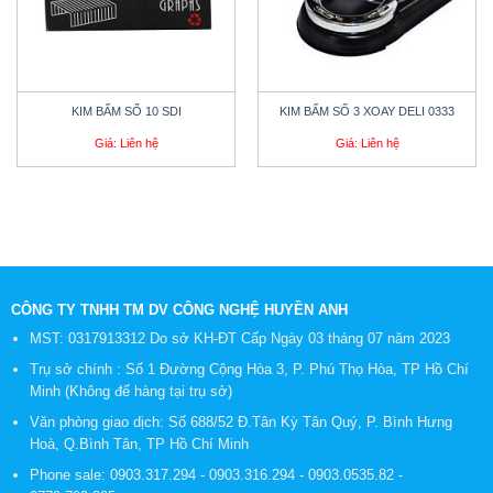
KIM BẤM SỐ 10 SDI
KIM BẤM SỐ 3 XOAY DELI 0333
Giá: Liên hệ
Giá: Liên hệ
CÔNG TY TNHH TM DV CÔNG NGHỆ HUYỀN ANH
MST: 0317913312 Do sở KH-ĐT Cấp Ngày 03 tháng 07 năm 2023
Trụ sở chính : Số 1 Đường Cộng Hòa 3, P. Phú Thọ Hòa, TP Hồ Chí
Minh (Không để hàng tại trụ sở)
Văn phòng giao dịch: Số 688/52 Đ.Tân Kỳ Tân Quý, P. Bình Hưng
Hoà, Q.Bình Tân, TP Hồ Chí Minh
Phone sale:
0903.317.294
-
0903.316.294
-
0903.0535.82
-