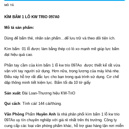
MÔ TẢ
KÌM BẤM 1 LỖ KW TRIO 097A0
Mô tả sản phẩm:
Dùng để bấm thẻ, nhãn sản phẩm…để lưu trữ và theo dõi tiện ích.
Kìm bấm 01 lỗ được làm bằng thép có lò xo mạnh mẽ giúp lực bấm
đạt hiệu quả cao.
Phần tay cầm của kìm bấm 1 lỗ kw trio 097Ao được thiết kế rất vừa
vặn với tay người sử dụng. Hơn nữa, trọng lượng của máy khá nhẹ.
Điều này hỗ trợ rất đắc lực cho bạn trong quá trình sử dụng. Cơ chế
dập thông minh tiết kiệm lực. Bấm tối đa 10 tờ giấy
Sản xuất:
Đài Loan-Thương hiệu KW-TriO
Qui cách
: Tính cái/ 144 cái/thùng.
Văn Phòng
Phẩm
Huyền Anh
là nhà phân phối kìm bấm 1 lỗ kw trio
097Ao uy tín chuyên nghiệp với giá rẻ nhất trên thị trường. Công ty
cung cấp các loại văn phòng phẩm khác, hỗ trợ giao hàng tận nơi miễn