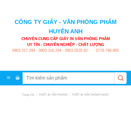
Skip
to
content
CÔNG TY GIẤY - VĂN PHÒNG PHẨM
HUYỀN ANH
CHUYÊN CUNG CẤP GIẤY IN VĂN PHÒNG PHẨM
UY TÍN - CHUYÊN NGHIỆP - CHẤT LƯỢNG
0903.317.294
-
0903.316.294
-
0903.0535.82
-
.
-
0779.799.805
Tìm
kiếm:
Trang chủ
/
THIẾT BỊ VĂN PHÒNG
/
THIẾT BỊ VĂN PHÒNG KHÁC