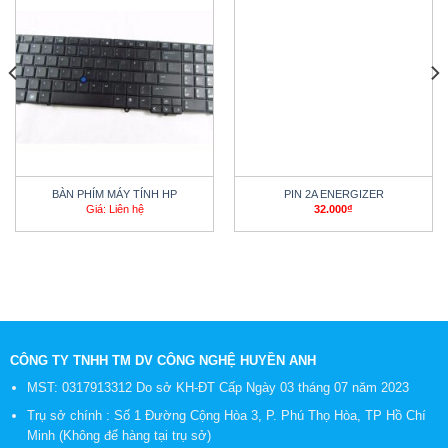
BÀN PHÍM MÁY TÍNH HP
PIN 2A ENERGIZER
Giá: Liên hệ
32.000
₫
CÔNG TY TNHH TM DV CÔNG NGHỆ HUYỀN ANH
MST: 0317913312 Do sở KH-ĐT Cấp Ngày 03 tháng 07 năm 2023
Trụ sở chính : Số 1 Đường Cộng Hòa 3, P. Phú Thọ Hòa, TP Hồ Chí
Minh (Không để hàng tại trụ sở)