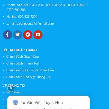
Phone sale:
0903.317.294
-
0903.316.294
-
0903.0535.82
-
0779.799.805
Hotline:
090.331.7294
Email:
salehuyenanh@gmail.com
HỖ TRỢ KHÁCH HÀNG
Chính Sách Giao Hàng
Chính Sách Thanh Toán
Chính sách Đổi Trả Và Hoàn Tiền
Chính sách Bảo Mật Thông Tin
VỀ CHÚNG TÔI
Giới Thiệu
Tin Tức
Tư Vấn Viên Tuyết Hoa
Liên Hệ