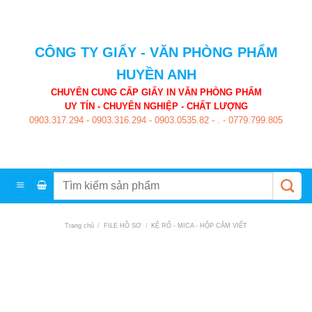
Skip
to
content
CÔNG TY GIẤY - VĂN PHÒNG PHẨM
HUYỀN ANH
CHUYÊN CUNG CẤP GIẤY IN VĂN PHÒNG PHẨM
UY TÍN - CHUYÊN NGHIỆP - CHẤT LƯỢNG
0903.317.294
-
0903.316.294
-
0903.0535.82
-
.
-
0779.799.805
Tìm
kiếm:
Trang chủ
/
FILE HỒ SƠ
/
KỆ RỔ - MICA - HỘP CẮM VIẾT