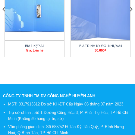
BÌA 1 KẸP A4
BÌA TRÌNH KÝ ĐÔI NHỰA A4
Giá: Liên hệ
30.000
₫
CÔNG TY TNHH TM DV CÔNG NGHỆ HUYỀN ANH
MST: 0317913312 Do sở KH-ĐT Cấp Ngày 03 tháng 07 năm 2023
Trụ sở chính : Số 1 Đường Cộng Hòa 3, P. Phú Thọ Hòa, TP Hồ Chí
Minh (Không để hàng tại trụ sở)
Văn phòng giao dịch: Số 688/52 Đ.Tân Kỳ Tân Quý, P. Bình Hưng
Hoà, Q.Bình Tân, TP Hồ Chí Minh