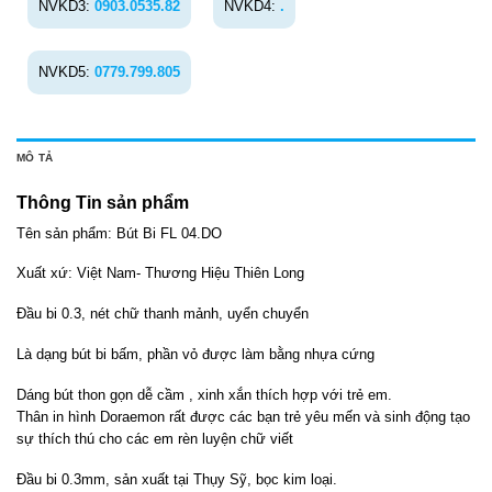
NVKD3:
0903.0535.82
NVKD4:
.
NVKD5:
0779.799.805
MÔ TẢ
Thông Tin sản phẩm
Tên sản phẩm: Bút Bi FL 04.DO
Xuất xứ: Việt Nam- Thương Hiệu Thiên Long
Đầu bi 0.3, nét chữ thanh mảnh, uyển chuyển
Là dạng bút bi bấm, phần vỏ được làm bằng nhựa cứng
Dáng bút thon gọn dễ cầm , xinh xắn thích hợp với trẻ em.
Thân in hình Doraemon rất được các bạn trẻ yêu mến và sinh động tạo
sự thích thú cho các em rèn luyện chữ viết
Đầu bi 0.3mm, sản xuất tại Thụy Sỹ, bọc kim loại.