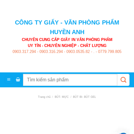
Skip
to
content
CÔNG TY GIẤY - VĂN PHÒNG PHẨM
HUYỀN ANH
CHUYÊN CUNG CẤP GIẤY IN VĂN PHÒNG PHẨM
UY TÍN - CHUYÊN NGHIỆP - CHẤT LƯỢNG
0903.317.294
-
0903.316.294
-
0903.0535.82
-
.
-
0779.799.805
Tìm
kiếm:
Trang chủ
/
BÚT- MỰC
/
BÚT BI- BÚT GEL