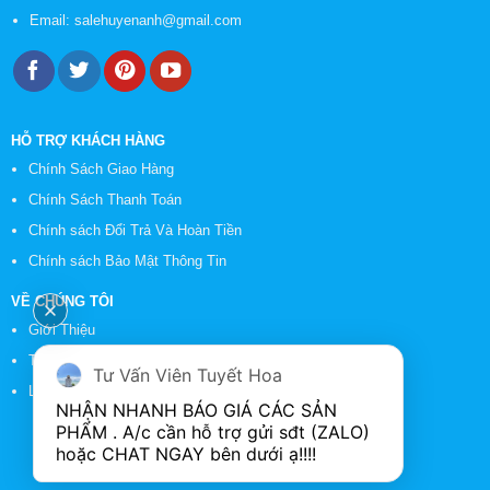
Email:
salehuyenanh@gmail.com
HỖ TRỢ KHÁCH HÀNG
Chính Sách Giao Hàng
Chính Sách Thanh Toán
Chính sách Đổi Trả Và Hoàn Tiền
Chính sách Bảo Mật Thông Tin
VỀ CHÚNG TÔI
Giới Thiệu
Tin Tức
Tư Vấn Viên Tuyết Hoa
Liên Hệ
NHẬN NHANH BÁO GIÁ CÁC SẢN 
PHẨM . A/c cần hỗ trợ gửi sđt (ZALO) 