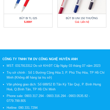
BÚT BI TL 025
BÚT BI UNI 150 THƯỜNG
5.000
₫
Giá: Liên hệ
CÔNG TY TNHH TM DV CÔNG NGHỆ HUYỀN ANH
MST: 0317913312 Do sở KH-ĐT Cấp Ngày 03 tháng 07 năm 2023
Trụ sở chính : Số 1 Đường Cộng Hòa 3, P. Phú Thọ Hòa, TP Hồ Chí
Minh (Không để hàng tại trụ sở)
Văn phòng giao dịch: Số 688/52 Đ.Tân Kỳ Tân Quý, P. Bình Hưng
Hoà, Q.Bình Tân, TP Hồ Chí Minh
Phone sale:
0903.317.294
-
0903.316.294
-
0903.0535.82
-
0779.799.805
Hotline:
090.331.7294