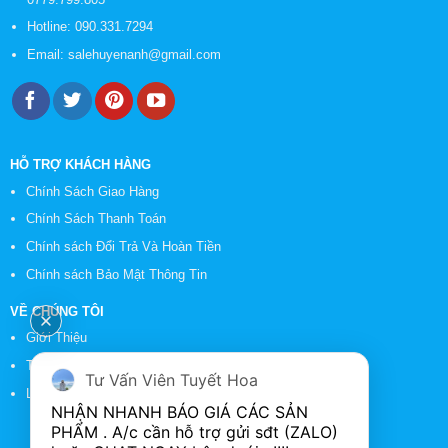
Hotline:
090.331.7294
Email:
salehuyenanh@gmail.com
HỖ TRỢ KHÁCH HÀNG
Chính Sách Giao Hàng
Chính Sách Thanh Toán
Chính sách Đổi Trả Và Hoàn Tiền
Chính sách Bảo Mật Thông Tin
VỀ CHÚNG TÔI
Giới Thiệu
Tin Tức
Tư Vấn Viên Tuyết Hoa
Liên Hệ
NHẬN NHANH BÁO GIÁ CÁC SẢN 
PHẨM . A/c cần hỗ trợ gửi sđt (ZALO) 