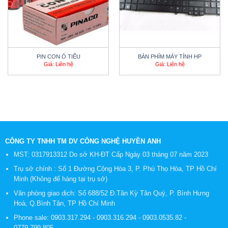
PIN CON Ó TIỂU
BÀN PHÍM MÁY TÍNH HP
Giá: Liên hệ
Giá: Liên hệ
CÔNG TY TNHH TM DV CÔNG NGHỆ HUYỀN ANH
MST: 0317913312 Do sở KH-ĐT Cấp Ngày 03 tháng 07 năm 2023
Trụ sở chính : Số 1 Đường Cộng Hòa 3, P. Phú Thọ Hòa, TP Hồ Chí
Minh (Không để hàng tại trụ sở)
Văn phòng giao dịch: Số 688/52 Đ.Tân Kỳ Tân Quý, P. Bình Hưng
Hoà, Q.Bình Tân, TP Hồ Chí Minh
Phone sale:
0903.317.294
-
0903.316.294
-
0903.0535.82
-
0779.799.805