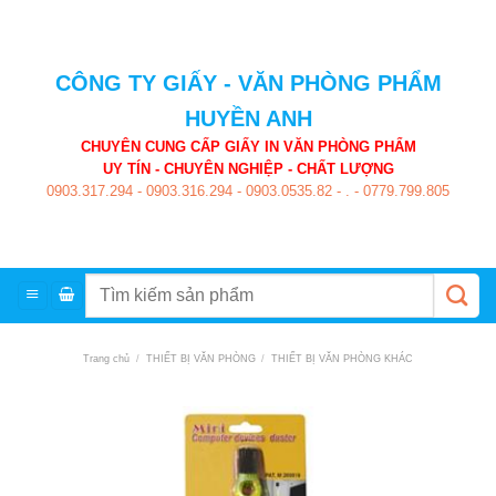
Skip
to
content
CÔNG TY GIẤY - VĂN PHÒNG PHẨM
HUYỀN ANH
CHUYÊN CUNG CẤP GIẤY IN VĂN PHÒNG PHẨM
UY TÍN - CHUYÊN NGHIỆP - CHẤT LƯỢNG
0903.317.294
-
0903.316.294
-
0903.0535.82
-
.
-
0779.799.805
Tìm
kiếm:
Trang chủ
/
THIẾT BỊ VĂN PHÒNG
/
THIẾT BỊ VĂN PHÒNG KHÁC