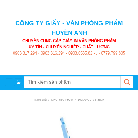
Skip
to
content
CÔNG TY GIẤY - VĂN PHÒNG PHẨM
HUYỀN ANH
CHUYÊN CUNG CẤP GIẤY IN VĂN PHÒNG PHẨM
UY TÍN - CHUYÊN NGHIỆP - CHẤT LƯỢNG
0903.317.294
-
0903.316.294
-
0903.0535.82
-
.
-
0779.799.805
Tìm
kiếm:
Trang chủ
/
NHU YẾU PHẨM
/
DỤNG CỤ VỆ SINH