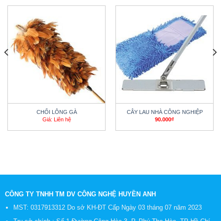
CHỔI LÔNG GÀ
CÂY LAU NHÀ CÔNG NGHIỆP
Giá: Liên hệ
90.000
₫
CÔNG TY TNHH TM DV CÔNG NGHỆ HUYỀN ANH
MST: 0317913312 Do sở KH-ĐT Cấp Ngày 03 tháng 07 năm 2023