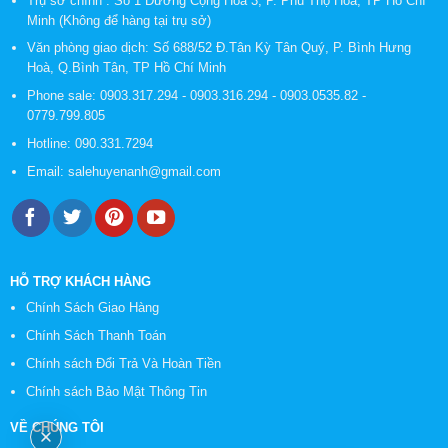
Trụ sở chính : Số 1 Đường Cộng Hòa 3, P. Phú Thọ Hòa, TP Hồ Chí
Minh (Không để hàng tại trụ sở)
Văn phòng giao dịch: Số 688/52 Đ.Tân Kỳ Tân Quý, P. Bình Hưng
Hoà, Q.Bình Tân, TP Hồ Chí Minh
Phone sale:
0903.317.294
-
0903.316.294
-
0903.0535.82
-
0779.799.805
Hotline:
090.331.7294
Email:
salehuyenanh@gmail.com
HỖ TRỢ KHÁCH HÀNG
Chính Sách Giao Hàng
Chính Sách Thanh Toán
Chính sách Đổi Trả Và Hoàn Tiền
Chính sách Bảo Mật Thông Tin
VỀ CHÚNG TÔI