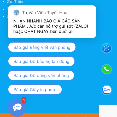
Giới Thiệu
Tin Tức
Tư Vấn Viên Tuyết Hoa
Liên Hệ
NHẬN NHANH BÁO GIÁ CÁC SẢN 
PHẨM . A/c cần hỗ trợ gửi sđt (ZALO) 
Báo giá Bảng viết văn phòng
Báo giá Đồ bảo hộ lao động
Báo giá Đồ dùng văn phòng
Báo giá Giấy in photo
1