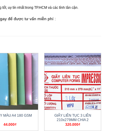
t, uy tín nhất trong TP.HCM và các tỉnh lân cận.
gay để được tư vấn miễn phí :
+
ẤY MÀU A4 180 GSM
GIẤY LIÊN TỤC 3 LIÊN
210x279MM CHIA 2
44.000
₫
320.000
₫