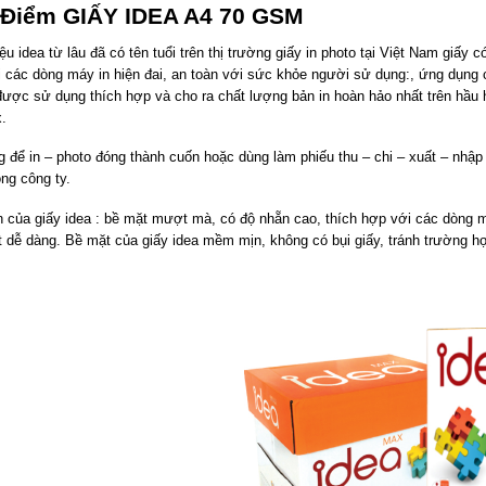
 Điểm GIẤY IDEA A4 70 GSM
ệu idea từ lâu đã có tên tuổi trên thị trường giấy in photo tại Việt Nam giấ
 các dòng máy in hiện đai, an toàn với sức khỏe người sử dụng:, ứng dụng
được sử dụng thích hợp và cho ra chất lượng bản in hoàn hảo nhất trên hầu h
.
 để in – photo đóng thành cuốn hoặc dùng làm phiếu thu – chi – xuất – nhập
ng công ty.
 của giấy idea : bề mặt mượt mà, có độ nhẵn cao, thích hợp với các dòng m
t dễ dàng. Bề mặt của giấy idea mềm mịn, không có bụi giấy, tránh trường hợp