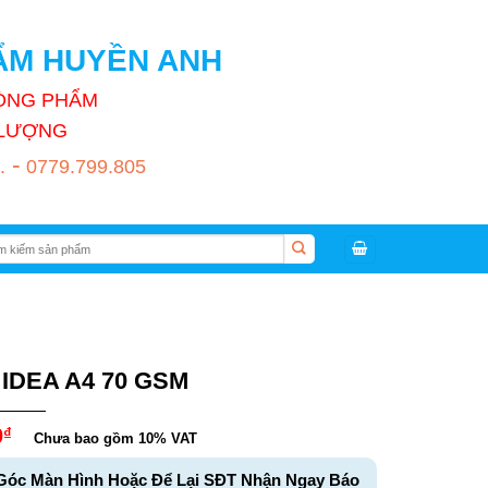
HẨM HUYỀN ANH
HÒNG PHẨM
T LƯỢNG
-
.
0779.799.805
:
 IDEA A4 70 GSM
0
₫
Chưa bao gồm 10% VAT
Góc Màn Hình Hoặc Để Lại SĐT Nhận Ngay Báo