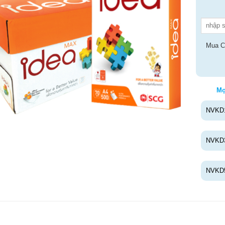
Mua C
Mọ
NVKD
NVKD
NVKD