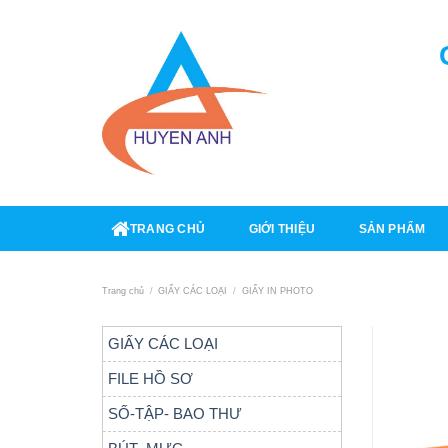
Skip
to
content
TRANG CHỦ
GIỚI THIỆU
SẢN PHẨM
Trang chủ
/
GIẤY CÁC LOẠI
/
GIẤY IN PHOTO
GIẤY CÁC LOẠI
FILE HỒ SƠ
SỐ-TẬP- BAO THƯ