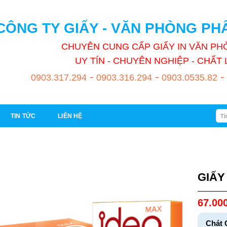
CÔNG TY GIẤY - VĂN PHÒNG P
CHUYÊN CUNG CẤP GIẤY IN VĂN P
UY TÍN - CHUYÊN NGHIỆP - CHẤ
-
-
-
0903.317.294
0903.316.294
0903.0535.82
Tìm
TIN TỨC
LIÊN HỆ
kiếm
GIẤY
67.00
Chát 