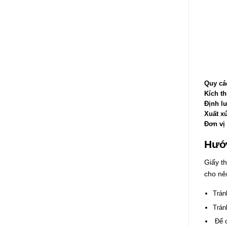
Quy cá
Kích t
Định l
Xuất x
Đơn vị 
Hướ
Giấy th
cho nê
Trán
Trán
Để c