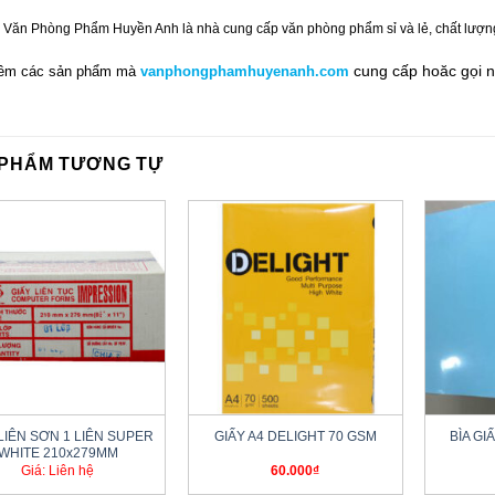
 Văn Phòng Phẩm Huyền Anh là nhà cung cấp văn phòng phẩm sỉ và lẻ, chất lượng tố
cung cấp hoăc gọi n
êm các sản phẩm mà
vanphongphamhuyenanh.com
 PHẨM TƯƠNG TỰ
+
+
LIÊN SƠN 1 LIÊN SUPER
GIẤY A4 DELIGHT 70 GSM
BÌA GI
WHITE 210x279MM
Giá: Liên hệ
60.000
₫