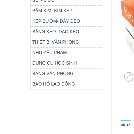
BÚT- MỰC
BẤM KIM- KIM KẸP
KẸP BƯỚM- DÂY ĐEO
BĂNG KEO- DAO KÉO
THIẾT BỊ VĂN PHÒNG
NHU YẾU PHẨM
DỤNG CỤ HỌC SINH
BẢNG VĂN PHÒNG
BẢO HỘ LAO ĐỘNG
MÔ TẢ