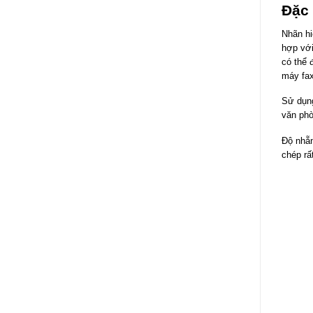
Đặc
Nhãn hi
hợp với
có thể 
máy fax
Sử dụng
văn phò
Độ nhẵn
chép rấ