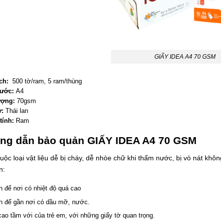
GIẤY IDEA A4 70 GSM
ch:
500 tờ/ram, 5 ram/thùng
hước:
A4
ượng:
70gsm
ứ:
Thái lan
tính:
Ram
ng dẫn bảo quản
GIẤY IDEA A4 70 GSM
uộc loại vật liệu dễ bị cháy, dễ nhòe chữ khi thấm nước, bị vò nát khô
n:
h để nơi có nhiệt độ quá cao
h để gần nơi có dầu mỡ, nước.
ao tầm với của trẻ em, với những giấy tờ quan trọng.