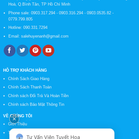
Hoà, Q.Bình Tân, TP Hồ Chí Minh
Phone sale:
0903.317.294
-
0903.316.294
-
0903.0535.82
-
0779.799.805
Hotline:
090.331.7294
Email:
salehuyenanh@gmail.com
HỖ TRỢ KHÁCH HÀNG
Chính Sách Giao Hàng
Chính Sách Thanh Toán
Chính sách Đổi Trả Và Hoàn Tiền
Chính sách Bảo Mật Thông Tin
VỀ CHÚNG TÔI
Giới Thiệu
Tin Tức
Tư Vấn Viên Tuyết Hoa