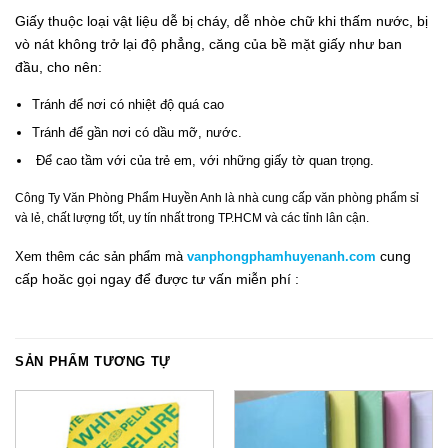
Giấy thuộc loại vật liệu dễ bị cháy, dễ nhòe chữ khi thấm nước, bị
vò nát không trở lại độ phẳng, căng của bề mặt giấy như ban
đầu, cho nên:
Tránh để nơi có nhiệt độ quá cao
Tránh để gần nơi có dầu mỡ, nước.
Để cao tầm với của trẻ em, với những giấy tờ quan trọng.
Công Ty Văn Phòng Phẩm Huyền Anh là nhà cung cấp văn phòng phẩm sỉ
và lẻ, chất lượng tốt, uy tín nhất trong TP.HCM và các tỉnh lân cận.
cung
Xem thêm các sản phẩm mà
vanphongphamhuyenanh.com
cấp hoăc gọi ngay để được tư vấn miễn phí :
SẢN PHẨM TƯƠNG TỰ