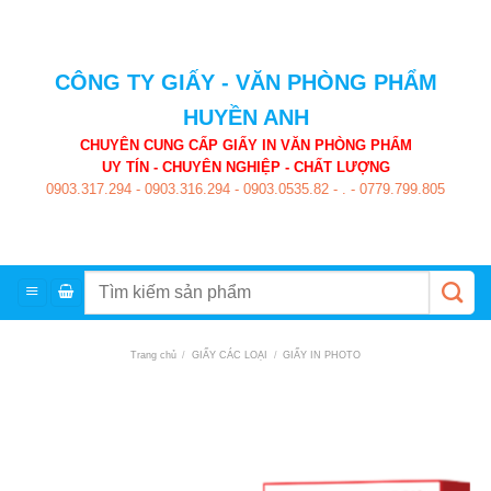
Skip
to
content
CÔNG TY GIẤY - VĂN PHÒNG PHẨM
HUYỀN ANH
CHUYÊN CUNG CẤP GIẤY IN VĂN PHÒNG PHẨM
UY TÍN - CHUYÊN NGHIỆP - CHẤT LƯỢNG
0903.317.294
-
0903.316.294
-
0903.0535.82
-
.
-
0779.799.805
Tìm
kiếm:
Trang chủ
/
GIẤY CÁC LOẠI
/
GIẤY IN PHOTO