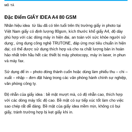
MÔ TẢ
Đặc Điểm GIẤY IDEA A4 80 GSM
Nhãn hiệu idea từ lâu đã có tên tuổi trên thị trường giấy in photo tại
Việt Nam giấy có định lượng 80gsm, kích thước khổ giấy A4, độ dày
phù hợp với các dòng máy in hiện đai, an toàn với sức khỏe người sử
dụng:, ứng dụng công nghệ TRUTONE, đáp ứng mọi tiêu chuẩn in hiện
đại; có thể được sử dụng thích hợp và cho ra chất lượng bản in hoàn
hảo nhất trên hầu hết các thiết bị máy photocopy, máy in laser, in phun
và máy fax.
Sử dụng để in – photo đóng thành cuốn hoặc dùng làm phiếu thu – chi –
xuất – nhập – đơn đặt hàng trong các văn phòng hành chính sự nghiệp,
văn phòng công ty.
Độ nhẵn của giấy idea : bề mặt mượt mà, có độ nhẵn cao, thích hợp
với các dòng máy tốc độ cao. Bề mặt có sự tiếp xúc tốt làm cho việc
sao chép rất dễ dàng. Bề mặt của giấy idea mềm mịn, không có bụi
giấy, tránh trường hợp bị kẹt giấy khi in.