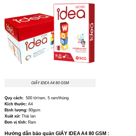
GIẤY IDEA A4 80 GSM
Quy cách:
500 tờ/ram, 5 ram/thùng
Kích thước:
A4
Định lượng:
80gsm
Xuất xứ:
Thái lan
Đơn vị tính:
Ram
Hướng dẫn bảo quản GIẤY IDEA A4 80 GSM :