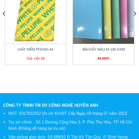
GIẤY NIÊM PHONG A4
BÌA GIẤY MÀU A4 180 GSM
Giá: Liên hệ
44.000
₫
CÔNG TY TNHH TM DV CÔNG NGHỆ HUYỀN ANH
MST: 0317913312 Do sở KH-ĐT Cấp Ngày 03 tháng 07 năm 2023
Trụ sở chính : Số 1 Đường Cộng Hòa 3, P. Phú Thọ Hòa, TP Hồ Chí
Minh (Không để hàng tại trụ sở)
Văn phòng giao dịch: Số 688/52 Đ.Tân Kỳ Tân Quý, P. Bình Hưng