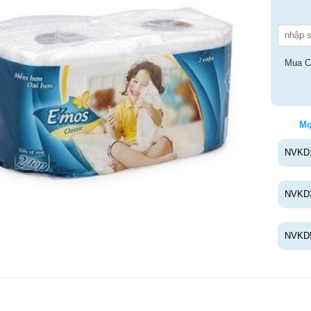
Mua C
Mọ
NVKD
NVKD
NVKD