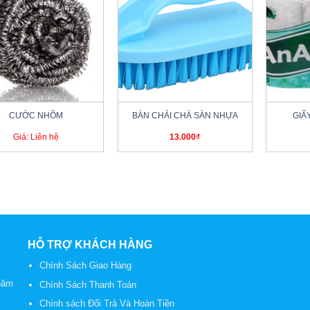
+
+
CƯỚC NHÔM
BÀN CHẢI CHÀ SÀN NHỰA
GIẤ
Giá: Liên hệ
13.000
₫
HỖ TRỢ KHÁCH HÀNG
Chính Sách Giao Hàng
năm
Chính Sách Thanh Toán
Chính sách Đổi Trả Và Hoàn Tiền