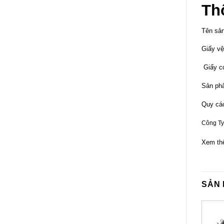
Th
Tên sả
Giấy vệ
Giấy có
Sản phẩ
Quy các
Công Ty
Xem th
SẢN