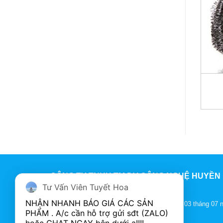
+
+
+
GĂNG TAY CAO SU
BAO RÁC ĐEN 3 CUỘN TIỂU-
TRUNG- ĐẠI
Giá: Liên hệ
Giá: Liên hệ
CÔNG TY TNHH TM DV CÔNG NGHỆ HUYỀN
Tư Vấn Viên Tuyết Hoa
ANH
NHẬN NHANH BÁO GIÁ CÁC SẢN 
MST: 0317913312 Do sở KH-ĐT Cấp Ngày 03 tháng 07 
PHẨM . A/c cần hỗ trợ gửi sđt (ZALO) 
2023