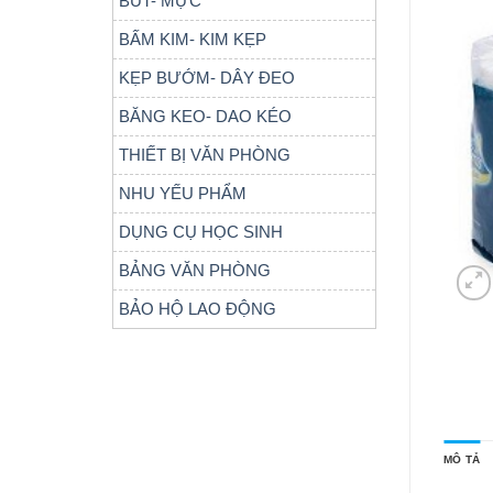
BÚT- MỰC
BẤM KIM- KIM KẸP
KẸP BƯỚM- DÂY ĐEO
BĂNG KEO- DAO KÉO
THIẾT BỊ VĂN PHÒNG
NHU YẾU PHẨM
DỤNG CỤ HỌC SINH
BẢNG VĂN PHÒNG
BẢO HỘ LAO ĐỘNG
MÔ TẢ