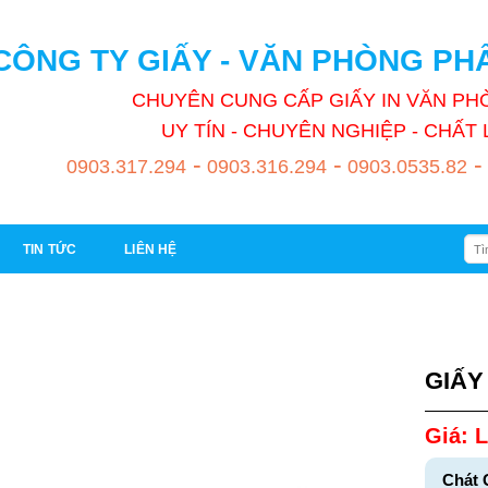
CÔNG TY GIẤY - VĂN PHÒNG P
CHUYÊN CUNG CẤP GIẤY IN VĂN P
UY TÍN - CHUYÊN NGHIỆP - CHẤ
-
-
-
0903.317.294
0903.316.294
0903.0535.82
Tìm
TIN TỨC
LIÊN HỆ
kiếm
GIẤY
Giá: L
Chát 