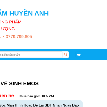
HẨM HUYỀN ANH
HÒNG PHẨM
T LƯỢNG
-
.
0779.799.805
:
 VỆ SINH EMOS
iên hệ
Chưa bao gồm 10% VAT
Góc Màn Hình Hoặc Để Lại SĐT Nhận Ngay Báo