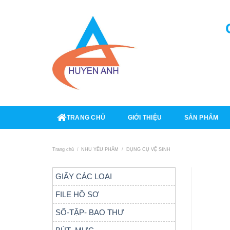
Skip
to
content
TRANG CHỦ
GIỚI THIỆU
SẢN PHẨM
Trang chủ
/
NHU YẾU PHẨM
/
DỤNG CỤ VỆ SINH
GIẤY CÁC LOẠI
FILE HỒ SƠ
SỐ-TẬP- BAO THƯ