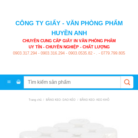
Skip
to
content
CÔNG TY GIẤY - VĂN PHÒNG PHẨM
HUYỀN ANH
CHUYÊN CUNG CẤP GIẤY IN VĂN PHÒNG PHẨM
UY TÍN - CHUYÊN NGHIỆP - CHẤT LƯỢNG
0903.317.294
-
0903.316.294
-
0903.0535.82
-
.
-
0779.799.805
Tìm
kiếm:
Trang chủ
/
BĂNG KEO- DAO KÉO
/
BĂNG KEO- KEO KHÔ