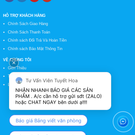
HỖ TRỢ KHÁCH HÀNG
Chính Sách Giao Hàng
Chính Sách Thanh Toán
Chính sách Đổi Trả Và Hoàn Tiền
Chính sách Bảo Mật Thông Tin
VỀ CHÚNG TÔI
Giới Thiệu
Tin Tức
Tư Vấn Viên Tuyết Hoa
Liên Hệ
NHẬN NHANH BÁO GIÁ CÁC SẢN 
PHẨM . A/c cần hỗ trợ gửi sđt (ZALO) 
Báo giá Bảng viết văn phòng