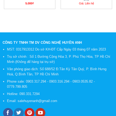
5.000
₫
Giá: Liên hệ
CÔNG TY TNHH TM DV CÔNG NGHỆ HUYỀN ANH
MST: 0317913312 Do sở KH-ĐT Cấp Ngày 03 tháng 07 năm 2023
Trụ sở chính : Số 1 Đường Cộng Hòa 3, P. Phú Thọ Hòa, TP Hồ Chí
Minh (Không để hàng tại trụ sở)
Văn phòng giao dịch: Số 688/52 Đ.Tân Kỳ Tân Quý, P. Bình Hưng
Hoà, Q.Bình Tân, TP Hồ Chí Minh
Phone sale:
0903.317.294
-
0903.316.294
-
0903.0535.82
-
0779.799.805
Hotline:
090.331.7294
Email:
salehuyenanh@gmail.com