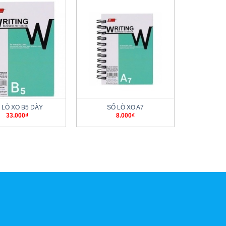
+
 LÒ XO B5 DÀY
SỔ LÒ XO A7
33.000
₫
8.000
₫