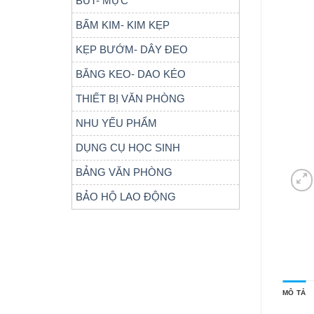
BÚT- MỰC
BẤM KIM- KIM KẸP
KẸP BƯỚM- DÂY ĐEO
BĂNG KEO- DAO KÉO
THIẾT BỊ VĂN PHÒNG
NHU YẾU PHẨM
DỤNG CỤ HỌC SINH
BẢNG VĂN PHÒNG
BẢO HỘ LAO ĐỘNG
MÔ TẢ