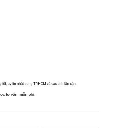
t, uy tín nhất trong TP.HCM và các tỉnh lân cận.
ư
ợc tư vấn miễn phí.