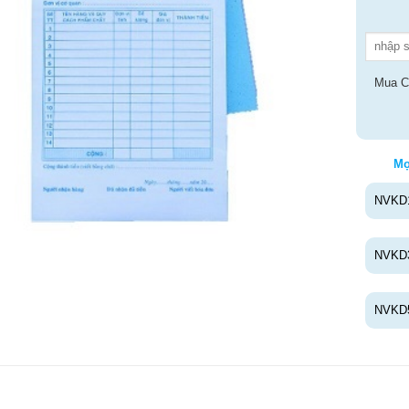
Mua C
Mọ
NVKD
NVKD
NVKD