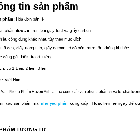
ông tin sản phẩm
n phẩm:
Hóa đơn bán lẻ
ản phẩm được in trên loại giấy ford và giấy carbon,
hiều công dụng khác nhau tùy theo mục đích.
mã đẹp, giấy trắng mịn, giấy carbon có độ bám mực tốt, không bị nhòe
 đóng gói, kiểm tra kĩ lưỡng
ch
: có 1 Liên, 2 liên, 3 liên
 :
Việt Nam
 Văn Phòng Phẩm Huyền Anh là nhà cung cấp văn phòng phẩm sỉ và lẻ, chất lượng tố
cung cấp .
Hoặc liên hệ ngay
để đ
êm các sản phẩm mà
nhu yếu phẩm
 PHẨM TƯƠNG TỰ