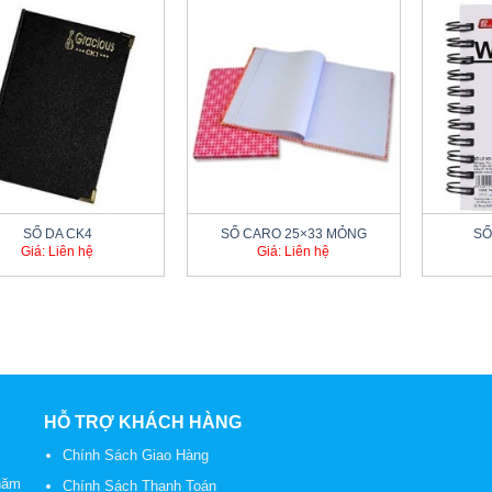
+
+
SỔ DA CK4
SỔ CARO 25×33 MỎNG
SỔ
Giá: Liên hệ
Giá: Liên hệ
HỖ TRỢ KHÁCH HÀNG
Chính Sách Giao Hàng
năm
Chính Sách Thanh Toán