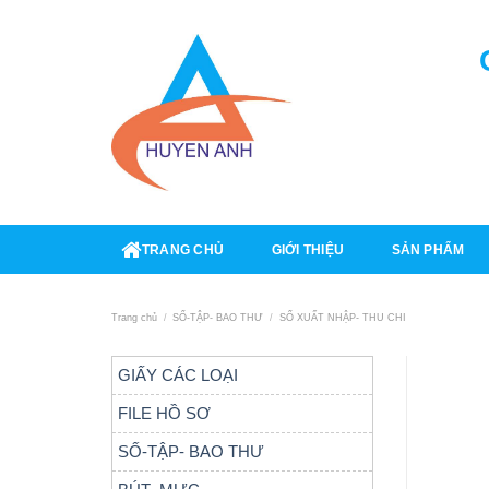
Skip
to
content
TRANG CHỦ
GIỚI THIỆU
SẢN PHẨM
Trang chủ
/
SỐ-TẬP- BAO THƯ
/
SỐ XUẤT NHẬP- THU CHI
GIẤY CÁC LOẠI
FILE HỒ SƠ
SỐ-TẬP- BAO THƯ