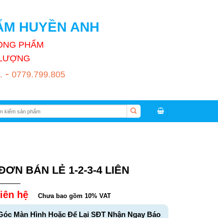
HẨM HUYỀN ANH
HÒNG PHẨM
T LƯỢNG
-
.
0779.799.805
:
ĐƠN BÁN LẺ 1-2-3-4 LIÊN
iên hệ
Chưa bao gồm 10% VAT
Góc Màn Hình Hoặc Để Lại SĐT Nhận Ngay Báo