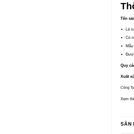
Th
Tên sả
Là s
Có n
Mẫu 
Được
Quy cá
Xuất xứ
Công Ty
Xem th
SẢN