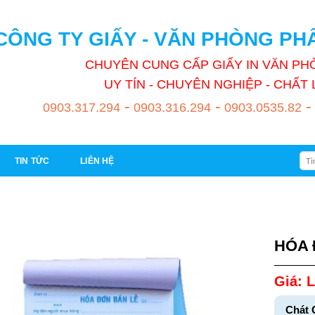
CÔNG TY GIẤY - VĂN PHÒNG P
CHUYÊN CUNG CẤP GIẤY IN VĂN P
UY TÍN - CHUYÊN NGHIỆP - CHẤ
-
-
-
0903.317.294
0903.316.294
0903.0535.82
Tìm
TIN TỨC
LIÊN HỆ
kiếm
HÓA 
Giá: L
Chát 