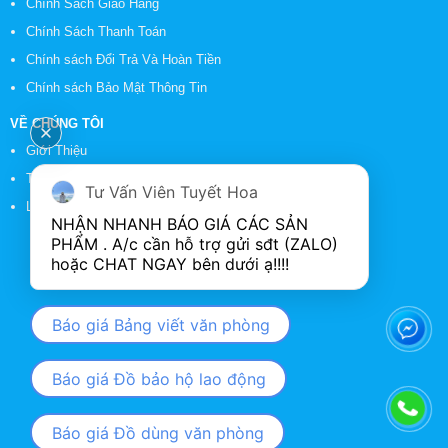
Chính Sách Giao Hàng
Chính Sách Thanh Toán
Chính sách Đổi Trả Và Hoàn Tiền
Chính sách Bảo Mật Thông Tin
VỀ CHÚNG TÔI
Giới Thiệu
Tin Tức
Tư Vấn Viên Tuyết Hoa
Liên Hệ
NHẬN NHANH BÁO GIÁ CÁC SẢN 
PHẨM . A/c cần hỗ trợ gửi sđt (ZALO) 
Báo giá Bảng viết văn phòng
Báo giá Đồ bảo hộ lao động
Báo giá Đồ dùng văn phòng