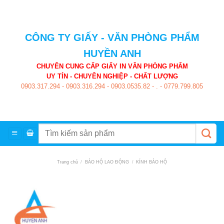
Skip
to
content
CÔNG TY GIẤY - VĂN PHÒNG PHẨM
HUYỀN ANH
CHUYÊN CUNG CẤP GIẤY IN VĂN PHÒNG PHẨM
UY TÍN - CHUYÊN NGHIỆP - CHẤT LƯỢNG
0903.317.294
-
0903.316.294
-
0903.0535.82
-
.
-
0779.799.805
Tìm
kiếm:
Trang chủ
/
BẢO HỘ LAO ĐỘNG
/
KÍNH BẢO HỘ