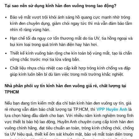
Tại sao nên sử dụng kính hàn đen vuông trong lao động?
Bảo vệ mắt vượt trội khỏi ánh sáng hồ quang cực mạnh nhờ tròng
kính đen chuyên dụng, giảm chói ngay tức thì mà vẫn đảm bảo tầm
nhìn rõ ràng vùng hàn.
Hạn chế tối đa nguy cơ tổn thương mắt do tia UV, tia hồng ngoại và
bụi kim loại trong quá trình hàn điện hay hàn hơi.
Thiết kế kính vuông bản rộng che kín toàn bộ vùng mắt, tạo lá chắn
vững chắc trước mọi tia lửa văng bắn.
Chất liệu nhựa chịu nhiệt cao cấp kết hợp tròng kính chống va đập
giúp kính luôn bền bỉ dù làm việc trong môi trường khắc nghiệt.
Nhà phân phối uy tín kính hàn đen vuông giá rẻ, chất lượng tại
TPHCM
Nếu bạn đang tìm kiếm một địa chỉ bán kính hàn đen vuông uy tín, giá
rẻ nhưng vẫn đảm bảo chất lượng tại TP.HCM, thì
VPP Huyền Anh
là
lựa chọn hàng đầu dành cho bạn. Với nhiều năm kinh nghiệm trong lĩnh
vực thiết bị bảo hộ lao động, Huyền Anh chuyên cung cấp kính hàn đen
vuông chính hãng, đạt tiêu chuẩn an toàn, tròng kính chống chói, chống
tia UV hiệu quả, thiết kế ôm sát khuôn mặt, bảo vệ mắt toàn diện trong