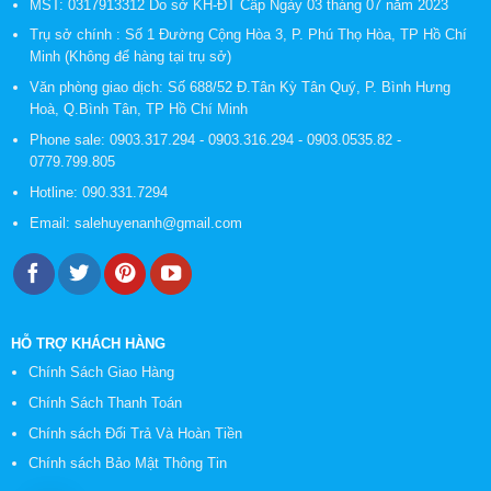
MST: 0317913312 Do sở KH-ĐT Cấp Ngày 03 tháng 07 năm 2023
Trụ sở chính : Số 1 Đường Cộng Hòa 3, P. Phú Thọ Hòa, TP Hồ Chí
Minh (Không để hàng tại trụ sở)
Văn phòng giao dịch: Số 688/52 Đ.Tân Kỳ Tân Quý, P. Bình Hưng
Hoà, Q.Bình Tân, TP Hồ Chí Minh
Phone sale:
0903.317.294
-
0903.316.294
-
0903.0535.82
-
0779.799.805
Hotline:
090.331.7294
Email:
salehuyenanh@gmail.com
HỖ TRỢ KHÁCH HÀNG
Chính Sách Giao Hàng
Chính Sách Thanh Toán
Chính sách Đổi Trả Và Hoàn Tiền
Chính sách Bảo Mật Thông Tin