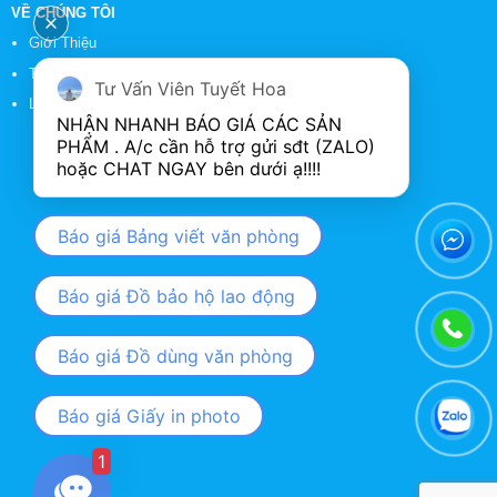
VỀ CHÚNG TÔI
Giới Thiệu
Tin Tức
Tư Vấn Viên Tuyết Hoa
Liên Hệ
NHẬN NHANH BÁO GIÁ CÁC SẢN 
PHẨM . A/c cần hỗ trợ gửi sđt (ZALO) 
Báo giá Bảng viết văn phòng
Báo giá Đồ bảo hộ lao động
Báo giá Đồ dùng văn phòng
Báo giá Giấy in photo
1