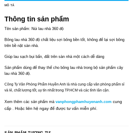
MÔ TẢ
Thông tin sản phẩm
Tên sản phẩm: Nùi lau nhà 360 độ
Bông lau nhà 360 độ chất liệu sợi bông bền tốt, không để lại sợi bông
trên bề nặt sàn nhà.
Giúp lau sạch bụi bẩn, đất trên sàn nhà một cách dễ dàng
Sản phẩm dùng để thay thế cho bông lau nhà trong bộ sản phẩm cây
lau nhà 360 độ.
Công Ty Văn Phòng Phẩm Huyền Anh là nhà cung cấp văn phòng phẩm sỉ
và lẻ, chất lượng tốt, uy tín nhất trong TP.HCM và các tỉnh lân cận.
cung
Xem thêm các sản phẩm mà
vanphongphamhuyenanh.com
cấp .
Hoặc liên hệ ngay
để đ
ư
ợc tư vấn miễn phí.
SẢN PHẨM TƯƠNG TỰ