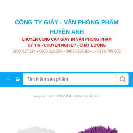
Skip
to
content
CÔNG TY GIẤY - VĂN PHÒNG PHẨM
HUYỀN ANH
CHUYÊN CUNG CẤP GIẤY IN VĂN PHÒNG PHẨM
UY TÍN - CHUYÊN NGHIỆP - CHẤT LƯỢNG
0903.317.294
-
0903.316.294
-
0903.0535.82
-
.
-
0779.799.805
Tìm
kiếm:
Trang chủ
/
NHU YẾU PHẨM
/
DỤNG CỤ VỆ SINH