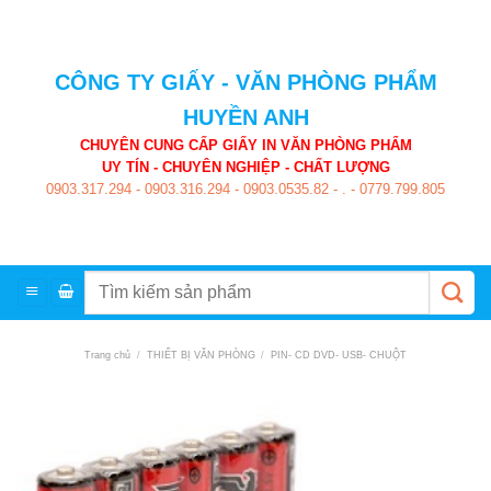
Skip
to
content
CÔNG TY GIẤY - VĂN PHÒNG PHẨM
HUYỀN ANH
CHUYÊN CUNG CẤP GIẤY IN VĂN PHÒNG PHẨM
UY TÍN - CHUYÊN NGHIỆP - CHẤT LƯỢNG
0903.317.294
-
0903.316.294
-
0903.0535.82
-
.
-
0779.799.805
Tìm
kiếm:
Trang chủ
/
THIẾT BỊ VĂN PHÒNG
/
PIN- CD DVD- USB- CHUỘT