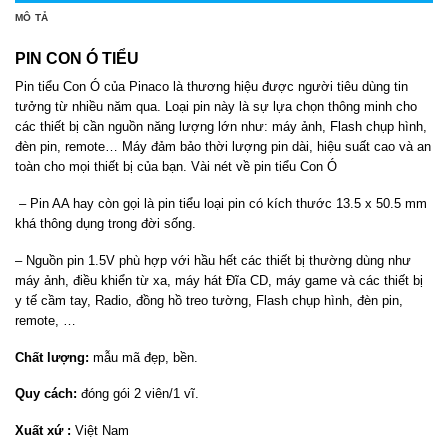
MÔ TẢ
PIN CON Ó TIỂU
Pin tiểu Con Ó của Pinaco là thương hiệu được người tiêu dùng tin
tưởng từ nhiều năm qua. Loại pin này là sự lựa chọn thông minh cho
các thiết bị cần nguồn năng lượng lớn như: máy ảnh, Flash chụp hình,
đèn pin, remote… Máy đảm bảo thời lượng pin dài, hiệu suất cao và an
toàn cho mọi thiết bị của bạn. Vài nét về pin tiểu Con Ó
– Pin AA hay còn gọi là pin tiểu loại pin có kích thước 13.5 x 50.5 mm
khá thông dụng trong đời sống.
– Nguồn pin 1.5V phù hợp với hầu hết các thiết bị thường dùng như
máy ảnh, điều khiển từ xa, máy hát Đĩa CD, máy game và các thiết bị
y tế cầm tay, Radio, đồng hồ treo tường, Flash chụp hình, đèn pin,
remote, …
Chất lượng:
mẫu mã đẹp, bền.
Quy cách:
đóng gói 2 viên/1 vĩ.
Xuất xứ :
Việt Nam