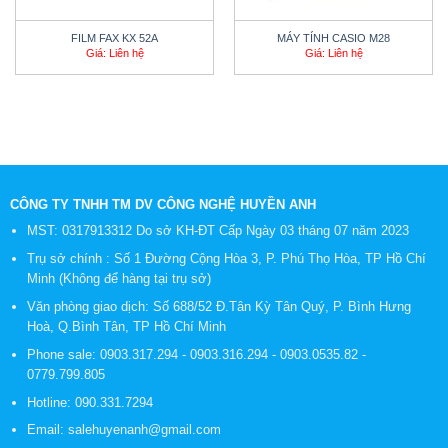
FILM FAX KX 52A
MÁY TÍNH CASIO M28
Giá: Liên hệ
Giá: Liên hệ
CÔNG TY TNHH TM DV CÔNG NGHỆ HUYỀN ANH
MST: 0317913312 Do sở KH-ĐT Cấp Ngày 03 tháng 07 năm 2023
Trụ sở chính : Số 1 Đường Cộng Hòa 3, P. Phú Thọ Hòa, TP Hồ Chí
Minh (Không để hàng tại trụ sở)
Văn phòng giao dịch: Số 688/52 Đ.Tân Kỳ Tân Quý, P. Bình Hưng
Hoà, Q.Bình Tân, TP Hồ Chí Minh
Phone sale:
0903.317.294
-
0903.316.294
-
0903.0535.82
-
0779.799.805
Hotline:
090.331.7294
Email:
salehuyenanh@gmail.com