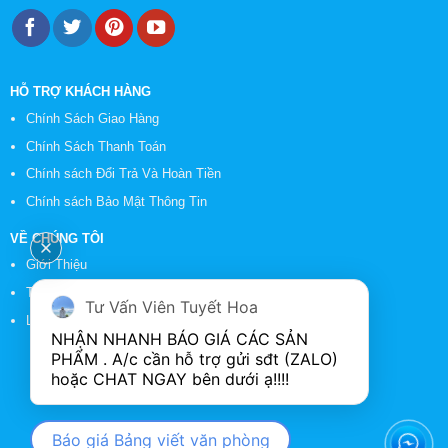
HỖ TRỢ KHÁCH HÀNG
Chính Sách Giao Hàng
Chính Sách Thanh Toán
Chính sách Đổi Trả Và Hoàn Tiền
Chính sách Bảo Mật Thông Tin
VỀ CHÚNG TÔI
Giới Thiệu
Tin Tức
Tư Vấn Viên Tuyết Hoa
Liên Hệ
NHẬN NHANH BÁO GIÁ CÁC SẢN 
PHẨM . A/c cần hỗ trợ gửi sđt (ZALO) 
Báo giá Bảng viết văn phòng