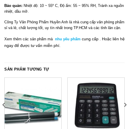
Bảo quản:
Nhiệt độ: 10 ~ 55º C, Độ ẩm: 55 ~ 95% RH, Tránh xa nguồn
nhiệt, dầu mỡ.
Công Ty Văn Phòng Phẩm Huyền Anh là nhà cung cấp văn phòng phẩm
sỉ và lẻ, chất lượng tốt, uy tín nhất trong TP.HCM và các tỉnh lân cận.
cung cấp .
Hoặc liên hệ
Xem thêm
các sản phẩm mà
nhu yếu phẩm
ngay
để đ
ư
ợc tư vấn miễn phí.
SẢN PHẨM TƯƠNG TỰ