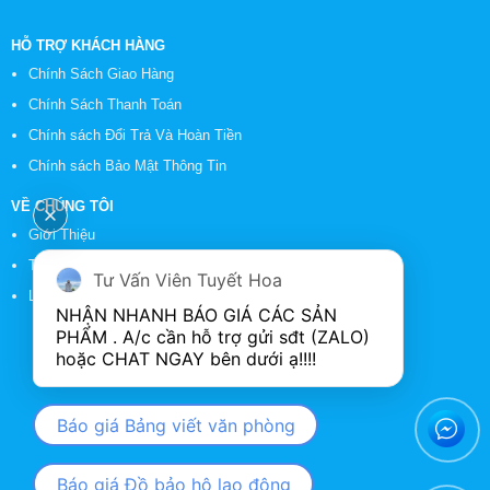
HỖ TRỢ KHÁCH HÀNG
Chính Sách Giao Hàng
Chính Sách Thanh Toán
Chính sách Đổi Trả Và Hoàn Tiền
Chính sách Bảo Mật Thông Tin
VỀ CHÚNG TÔI
Giới Thiệu
Tin Tức
Tư Vấn Viên Tuyết Hoa
Liên Hệ
NHẬN NHANH BÁO GIÁ CÁC SẢN 
PHẨM . A/c cần hỗ trợ gửi sđt (ZALO) 
Báo giá Bảng viết văn phòng
Báo giá Đồ bảo hộ lao động