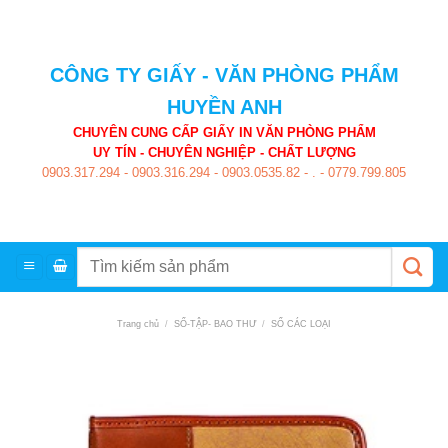
Skip
to
content
CÔNG TY GIẤY - VĂN PHÒNG PHẨM
HUYỀN ANH
CHUYÊN CUNG CẤP GIẤY IN VĂN PHÒNG PHẨM
UY TÍN - CHUYÊN NGHIỆP - CHẤT LƯỢNG
0903.317.294
-
0903.316.294
-
0903.0535.82
-
.
-
0779.799.805
Tìm
kiếm:
Trang chủ
/
SỐ-TẬP- BAO THƯ
/
SỐ CÁC LOẠI