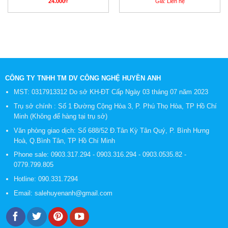
24.000
₫
Giá: Liên hệ
CÔNG TY TNHH TM DV CÔNG NGHỆ HUYỀN ANH
MST: 0317913312 Do sở KH-ĐT Cấp Ngày 03 tháng 07 năm 2023
Trụ sở chính : Số 1 Đường Cộng Hòa 3, P. Phú Thọ Hòa, TP Hồ Chí
Minh (Không để hàng tại trụ sở)
Văn phòng giao dịch: Số 688/52 Đ.Tân Kỳ Tân Quý, P. Bình Hưng
Hoà, Q.Bình Tân, TP Hồ Chí Minh
Phone sale:
0903.317.294
-
0903.316.294
-
0903.0535.82
-
0779.799.805
Hotline:
090.331.7294
Email:
salehuyenanh@gmail.com