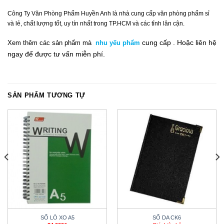
Công Ty Văn Phòng Phẩm Huyền Anh là nhà cung cấp văn phòng phẩm sỉ
và lẻ, chất lượng tốt, uy tín nhất trong TP.HCM và các tỉnh lân cận.
cung cấp .
Hoặc liên hệ
Xem thêm các sản phẩm mà
nhu yếu phẩm
ngay
để đ
ư
ợc tư vấn miễn phí.
SẢN PHẨM TƯƠNG TỰ
SỔ LÒ XO A5
SỔ DA CK6