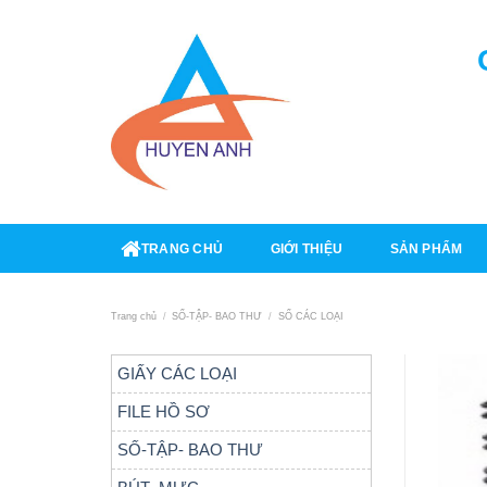
Skip
to
content
TRANG CHỦ
GIỚI THIỆU
SẢN PHẨM
Trang chủ
/
SỐ-TẬP- BAO THƯ
/
SỐ CÁC LOẠI
GIẤY CÁC LOẠI
FILE HỒ SƠ
SỐ-TẬP- BAO THƯ