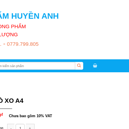
HẨM HUYỀN ANH
HÒNG PHẨM
T LƯỢNG
-
.
0779.799.805
:
Ò XO A4
0
₫
Chưa bao gồm 10% VAT