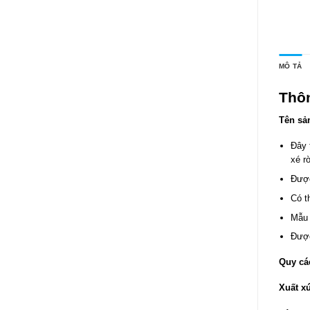
MÔ TẢ
Thô
Tên sả
Đây 
xé r
Được
Có t
Mẫu 
Được
Quy cá
Xuất xứ