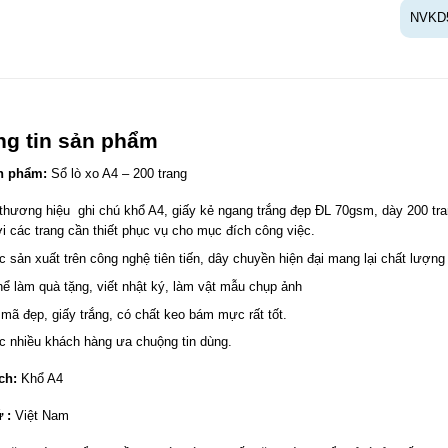
NVKD
ng tin sản phẩm
n phẩm:
Sổ lò xo A4 – 200 trang
thương hiệu ghi chú khổ A4, giấy kẻ ngang trắng đẹp ĐL 70gsm, dày 200 tran
ời các trang cần thiết phục vụ cho mục đích công việc.
 sản xuất trên công nghệ tiên tiến, dây chuyền hiện đại mang lại chất lượng 
hể làm quà tặng, viết nhật ký, làm vật mẫu chụp ảnh
mã đẹp, giấy trắng, có chất keo bám mực rất tốt.
 nhiều khách hàng ưa chuộng tin dùng.
ch:
Khổ A4
 :
Việt Nam