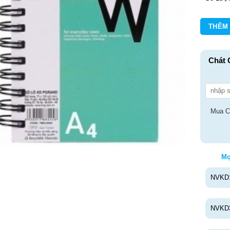
SỔ LÒ XO 
THÊM
Chát 
Mua C
Mọ
NVKD
NVKD