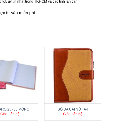
t, uy tín nhất trong TP.HCM và các tỉnh lân cận.
ư
ợc tư vấn miễn phí.
+
ARO 25×33 MỎNG
SỔ DA CÀI NÚT A4
Giá: Liên hệ
Giá: Liên hệ