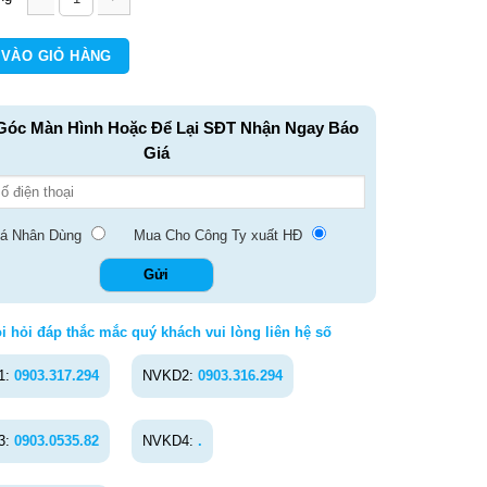
A4 số lượng
 VÀO GIỎ HÀNG
Góc Màn Hình Hoặc Để Lại SĐT Nhận Ngay Báo
Giá
á Nhân Dùng
Mua Cho Công Ty xuất HĐ
i hỏi đáp thắc mắc quý khách vui lòng liên hệ số
1:
0903.317.294
NVKD2:
0903.316.294
3:
0903.0535.82
NVKD4:
.