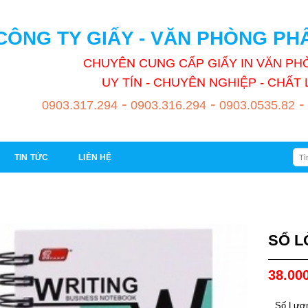
CÔNG TY GIẤY - VĂN PHÒNG P
CHUYÊN CUNG CẤP GIẤY IN VĂN P
UY TÍN - CHUYÊN NGHIỆP - CHẤ
-
-
-
0903.317.294
0903.316.294
0903.0535.82
Tìm
TIN TỨC
LIÊN HỆ
kiếm
SỔ L
38.00