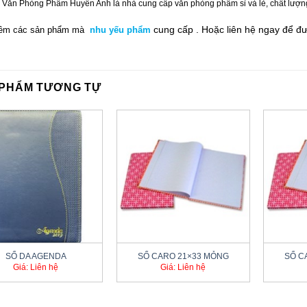
 Văn Phòng Phẩm Huyền Anh là nhà cung cấp văn phòng phẩm sỉ và lẻ, chất lượng tố
cung cấp .
Hoặc liên hệ ngay
để đ
êm các sản phẩm mà
nhu yếu phẩm
 PHẨM TƯƠNG TỰ
+
+
SỔ DA AGENDA
SỔ CARO 21×33 MỎNG
SỔ C
Giá: Liên hệ
Giá: Liên hệ