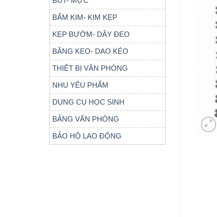
BÚT- MỰC
BẤM KIM- KIM KẸP
KẸP BƯỚM- DÂY ĐEO
BĂNG KEO- DAO KÉO
THIẾT BỊ VĂN PHÒNG
NHU YẾU PHẨM
DỤNG CỤ HỌC SINH
BẢNG VĂN PHÒNG
BẢO HỘ LAO ĐỘNG