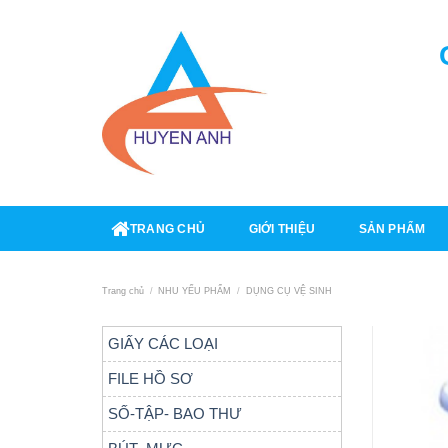
Skip
to
content
TRANG CHỦ
GIỚI THIỆU
SẢN PHẨM
Trang chủ
/
NHU YẾU PHẨM
/
DỤNG CỤ VỆ SINH
GIẤY CÁC LOẠI
FILE HỒ SƠ
SỐ-TẬP- BAO THƯ