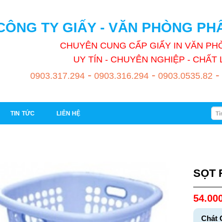
CÔNG TY GIẤY - VĂN PHÒNG P
CHUYÊN CUNG CẤP GIẤY IN VĂN P
UY TÍN - CHUYÊN NGHIỆP - CHẤ
-
-
-
0903.317.294
0903.316.294
0903.0535.82
Tìm
TIN TỨC
LIÊN HỆ
kiếm
SỌT 
54.00
Chát 