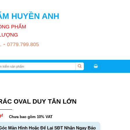
HẨM HUYỀN ANH
HÒNG PHẨM
T LƯỢNG
-
.
0779.799.805
:
RÁC OVAL DUY TÂN LỚN
0
₫
Chưa bao gồm 10% VAT
Góc Màn Hình Hoặc Để Lại SĐT Nhận Ngay Báo