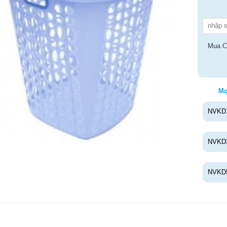
Mua C
Mọ
NVKD
NVKD
NVKD