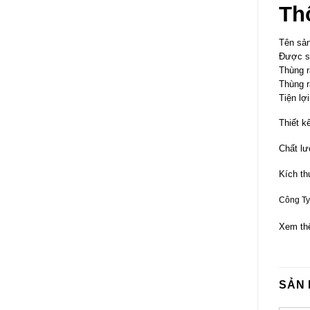
Th
Tên sả
Được sả
Thùng r
Thùng r
Tiện lợ
Thiết k
Chất lư
Kích th
Công Ty
Xem th
SẢN