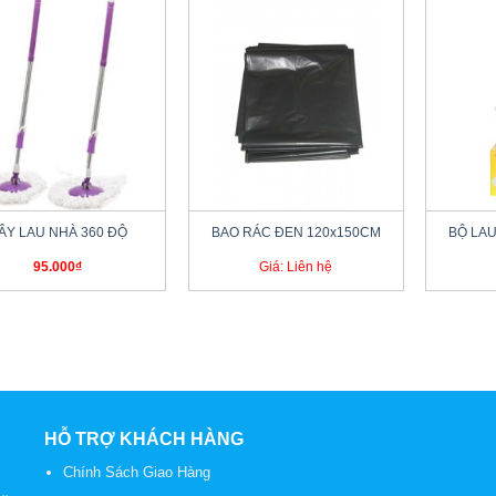
+
+
ÂY LAU NHÀ 360 ĐỘ
BAO RÁC ĐEN 120x150CM
BỘ LAU
95.000
₫
Giá: Liên hệ
HỖ TRỢ KHÁCH HÀNG
Chính Sách Giao Hàng