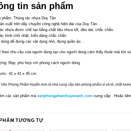
ông tin sản phẩm
n phẩm: Thùng rác nhựa Duy Tân
n xuất trên dây chuyền công nghệ hiện đại của Duy Tân
ác nhựa được chế tạo bằng chất liệu nhựa tốt, dẻo dai, chắc chắn.
ác hình chữ nhật, kiểu dáng chắc chắn.
i dùng để đựng các vật dụng nhỏ, đựng quần áo…
ế theo nhu cầu của người dùng tạo cho người dùng cảm thấy thoải mái khi s
ợng: Đẹp, phù hợp với phong cách người dùng.
ước: 41 x 41 x 45 cm
 Văn Phòng Phẩm Huyền Anh là nhà cung cấp văn phòng phẩm sỉ và lẻ, chất lượng tố
cung cấp .
Hoặc liê
êm các sản phẩm mà
vanphongphamhuyenanh.com
 PHẨM TƯƠNG TỰ