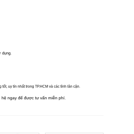
ử dụng.
t, uy tín nhất trong TP.HCM và các tỉnh lân cận.
n hệ ngay
để đ
ư
ợc tư vấn miễn phí.