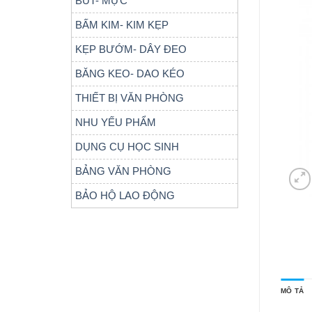
BÚT- MỰC
BẤM KIM- KIM KẸP
KẸP BƯỚM- DÂY ĐEO
BĂNG KEO- DAO KÉO
THIẾT BỊ VĂN PHÒNG
NHU YẾU PHẨM
DỤNG CỤ HỌC SINH
BẢNG VĂN PHÒNG
BẢO HỘ LAO ĐỘNG
MÔ TẢ