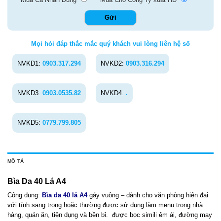
Mọi hỏi đáp thắc mắc quý khách vui lòng liên hệ số
NVKD1:
0903.317.294
NVKD2:
0903.316.294
NVKD3:
0903.0535.82
NVKD4:
.
NVKD5:
0779.799.805
MÔ TẢ
Bìa Da 40 Lá A4
Công dụng:
Bìa da 40 lá A4
gáy vuông – dành cho văn phòng hiện đại
với tính sang trọng hoặc thường được sử dụng làm menu trong nhà
hàng, quán ăn, tiện dụng và bền bỉ.
được bọc simili êm ái, đường may