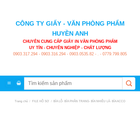
Skip
to
content
CÔNG TY GIẤY - VĂN PHÒNG PHẨM
HUYỀN ANH
CHUYÊN CUNG CẤP GIẤY IN VĂN PHÒNG PHẨM
UY TÍN - CHUYÊN NGHIỆP - CHẤT LƯỢNG
0903.317.294
-
0903.316.294
-
0903.0535.82
-
.
-
0779.799.805
Tìm
kiếm:
Trang chủ
/
FILE HỒ SƠ
/
BÌA LỖ- BÌA PHÂN TRANG- BÌA NHIỀU LÁ- BÌA ACCO