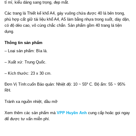
tỉ mỉ, kiểu dáng sang trọng, đẹp mắt.
Các trang lá Thiết kế khổ A4, gáy vuông chứa được 40 lá bên trong,
phù hợp cất giữ tài liệu khổ A4, A5 làm bằng nhựa trong suốt, dày dặn,
có độ dẻo cao, vô cùng chắc chắn. Sản phẩm gồm 40 trang lá tiện
dụng.
Thông tin sản phẩm
– Loại sản phẩm: Bìa lá.
– Xuất xứ: Trung Quốc.
– Kích thước: 23 x 30 cm.
Đơn Vị Tính:cuốn Bảo quản: Nhiệt độ: 10 ~ 55º C. Độ ẩm: 55 ~ 95%
RH.
Tránh xa nguồn nhiệt, dầu mỡ
Xem thêm các sản phẩm mà
VPP Huyền Anh
cung cấp hoăc gọi ngay
để được tư vấn miễn phí.