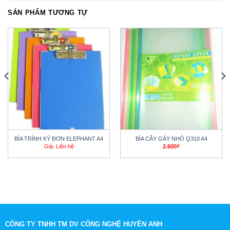
SẢN PHẨM TƯƠNG TỰ
BÌA TRÌNH KÝ ĐƠN ELEPHANT A4
BÌA CÂY GÁY NHỎ Q310 A4
Giá: Liên hệ
2.600
₫
CÔNG TY TNHH TM DV CÔNG NGHỆ HUYỀN ANH