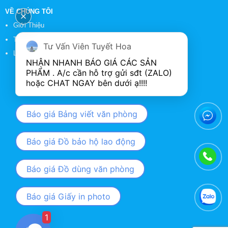
VỀ CHÚNG TÔI
Giới Thiệu
Tin Tức
Tư Vấn Viên Tuyết Hoa
Liên Hệ
NHẬN NHANH BÁO GIÁ CÁC SẢN 
PHẨM . A/c cần hỗ trợ gửi sđt (ZALO) 
Báo giá Bảng viết văn phòng
Báo giá Đồ bảo hộ lao động
Báo giá Đồ dùng văn phòng
Báo giá Giấy in photo
1