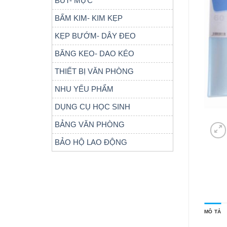
BÚT- MỰC
BẤM KIM- KIM KẸP
KẸP BƯỚM- DÂY ĐEO
BĂNG KEO- DAO KÉO
THIẾT BỊ VĂN PHÒNG
NHU YẾU PHẨM
DỤNG CỤ HỌC SINH
BẢNG VĂN PHÒNG
BẢO HỘ LAO ĐỘNG
MÔ TẢ