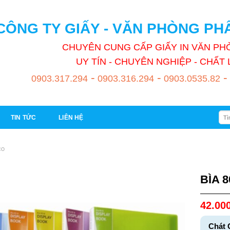
CÔNG TY GIẤY - VĂN PHÒNG P
CHUYÊN CUNG CẤP GIẤY IN VĂN P
UY TÍN - CHUYÊN NGHIỆP - CHẤ
-
-
-
0903.317.294
0903.316.294
0903.0535.82
Tìm
TIN TỨC
LIÊN HỆ
kiếm
CO
BÌA 8
42.00
Chát 