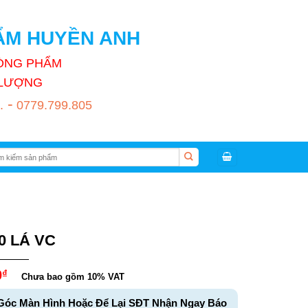
HẨM HUYỀN ANH
HÒNG PHẨM
T LƯỢNG
-
.
0779.799.805
:
0 LÁ VC
0
₫
Chưa bao gồm 10% VAT
Góc Màn Hình Hoặc Để Lại SĐT Nhận Ngay Báo