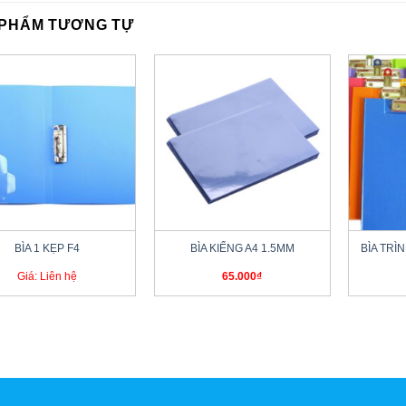
 PHẨM TƯƠNG TỰ
+
+
BÌA 1 KẸP F4
BÌA KIẾNG A4 1.5MM
BÌA TRÌ
Giá: Liên hệ
65.000
₫