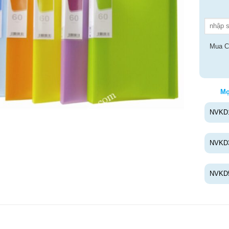
Mua C
Mọ
NVKD
NVKD
NVKD