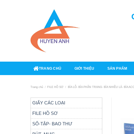
Skip
to
content
TRANG CHỦ
GIỚI THIỆU
SẢN PHẨM
Trang chủ
/
FILE HỒ SƠ
/
BÌA LỖ- BÌA PHÂN TRANG- BÌA NHIỀU LÁ- BÌA AC
GIẤY CÁC LOẠI
FILE HỒ SƠ
SỐ-TẬP- BAO THƯ