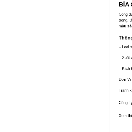
BÌA 
Công d
trọng, 
màu sắc
Thông
– Loại 
– Xuất 
– Kích 
Đơn Vị 
Tránh x
Công T
Xem th