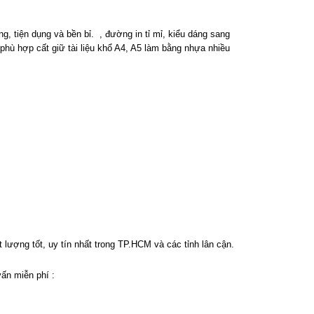
ng, tiện dụng và bền bỉ.
, đường in tỉ mỉ, kiểu dáng sang
 phù hợp cất giữ tài liệu khổ A4, A5 làm bằng nhựa nhiều
 lượng tốt, uy tín nhất trong TP.HCM và các tỉnh lân cận
.
ấn miễn phí :