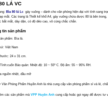
80 LÁ VC
ụng:
Bìa 80 lá Lc
gáy vuông – dành cho văn phòng hiện đại với tính sang trọ
đẹp mắt. Các trang lá Thiết kế khổ A4, gáy vuông chứa được 80 lá bên trong,
 bắt mắt, dày dặn, có độ dẻo cao, vô cùng chắc chắn.
 tin sản phẩm
sản phẩm: Bìa lá.
xứ: Việt Nam
thước: 24 x 31 cm.
Tính:cuốn Bảo quản: Nhiệt độ: 10 ~ 55º C. Độ ẩm: 55 ~ 95% RH.
a nguồn nhiệt, dầu mỡ
y Văn Phòng Phẩm Huyền Anh
là nhà cung cấp văn phòng phẩm sỉ và lẻ, chất
êm các sản phẩm mà
VPP Huyền Anh
cung cấp hoăc gọi ngay để được tư v