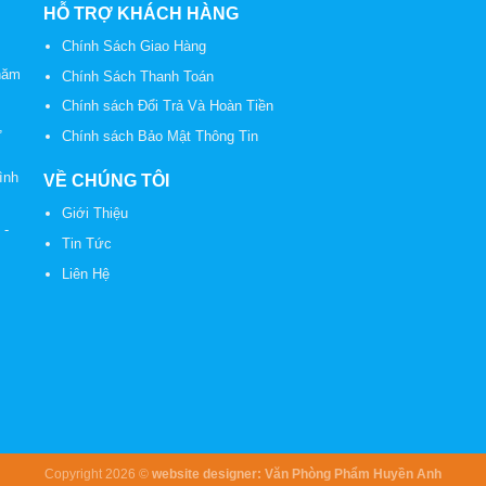
HỖ TRỢ KHÁCH HÀNG
Chính Sách Giao Hàng
năm
Chính Sách Thanh Toán
Chính sách Đổi Trả Và Hoàn Tiền
,
Chính sách Bảo Mật Thông Tin
ình
VỀ CHÚNG TÔI
Giới Thiệu
2
-
Tin Tức
Liên Hệ
Copyright 2026 ©
website designer:
Văn Phòng Phẩm Huyền Anh