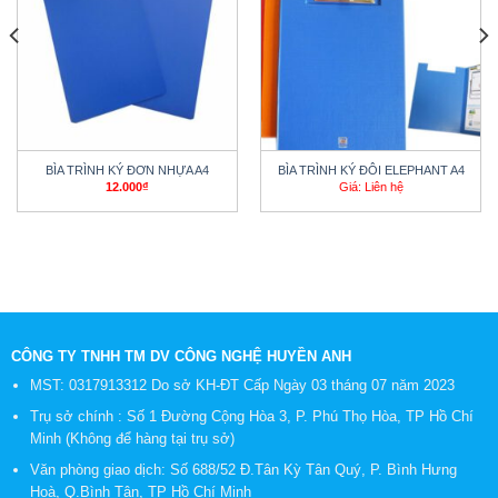
BÌA TRÌNH KÝ ĐƠN NHỰA A4
BÌA TRÌNH KÝ ĐÔI ELEPHANT A4
12.000
₫
Giá: Liên hệ
CÔNG TY TNHH TM DV CÔNG NGHỆ HUYỀN ANH
MST: 0317913312 Do sở KH-ĐT Cấp Ngày 03 tháng 07 năm 2023
Trụ sở chính : Số 1 Đường Cộng Hòa 3, P. Phú Thọ Hòa, TP Hồ Chí
Minh (Không để hàng tại trụ sở)
Văn phòng giao dịch: Số 688/52 Đ.Tân Kỳ Tân Quý, P. Bình Hưng
Hoà, Q.Bình Tân, TP Hồ Chí Minh