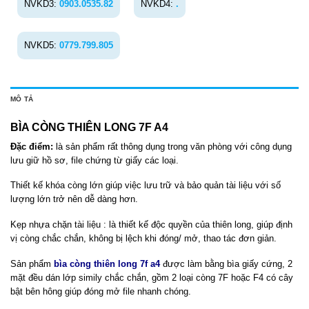
NVKD3:
0903.0535.82
NVKD4:
.
NVKD5:
0779.799.805
MÔ TẢ
BÌA CÒNG THIÊN LONG 7F A4
Đặc điểm:
là sản phẩm rất thông dụng trong văn phòng với công dụng
lưu giữ hồ sơ, file chứng từ giấy các loại.
Thiết kế khóa còng lớn giúp việc lưu trữ và bảo quản tài liệu với số
lượng lớn trở nên dễ dàng hơn.
Kẹp nhựa chặn tài liệu : là thiết kế độc quyền của thiên long, giúp định
vị còng chắc chắn, không bị lệch khi đóng/ mở, thao tác đơn giản.
Sản phẩm
bìa còng thiên long 7f a4
được làm bằng bìa giấy cứng, 2
mặt đều dán lớp simily chắc chắn, gồm 2 loại còng 7F hoặc F4 có cây
bật bên hông giúp đóng mở file nhanh chóng.