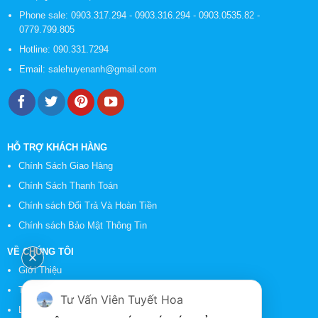
Phone sale:
0903.317.294
-
0903.316.294
-
0903.0535.82
-
0779.799.805
Hotline:
090.331.7294
Email:
salehuyenanh@gmail.com
HỖ TRỢ KHÁCH HÀNG
Chính Sách Giao Hàng
Chính Sách Thanh Toán
Chính sách Đổi Trả Và Hoàn Tiền
Chính sách Bảo Mật Thông Tin
VỀ CHÚNG TÔI
Giới Thiệu
Tin Tức
Tư Vấn Viên Tuyết Hoa
Liên Hệ