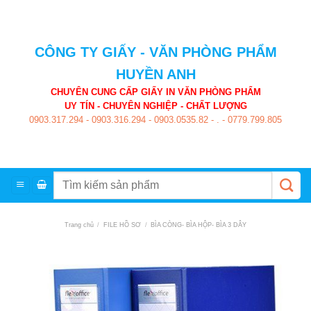
Skip
to
content
CÔNG TY GIẤY - VĂN PHÒNG PHẨM
HUYỀN ANH
CHUYÊN CUNG CẤP GIẤY IN VĂN PHÒNG PHẨM
UY TÍN - CHUYÊN NGHIỆP - CHẤT LƯỢNG
0903.317.294
-
0903.316.294
-
0903.0535.82
-
.
-
0779.799.805
Tìm
kiếm:
Trang chủ
/
FILE HỒ SƠ
/
BÌA CÒNG- BÌA HỘP- BÌA 3 DÂY