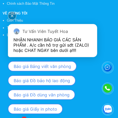
Chính sách Bảo Mật Thông Tin
VỀ CHÚNG TÔI
Giới Thiệu
Tin Tức
Tư Vấn Viên Tuyết Hoa
Liên Hệ
NHẬN NHANH BÁO GIÁ CÁC SẢN 
PHẨM . A/c cần hỗ trợ gửi sđt (ZALO) 
Báo giá Bảng viết văn phòng
Báo giá Đồ bảo hộ lao động
Báo giá Đồ dùng văn phòng
Báo giá Giấy in photo