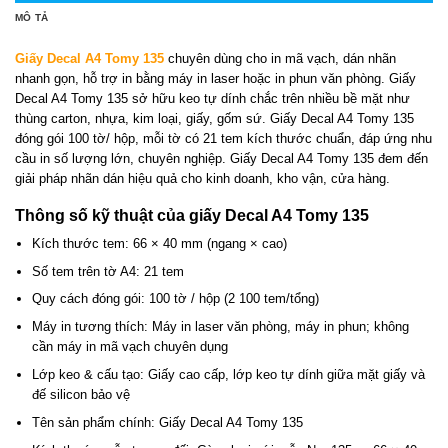
MÔ TẢ
Giấy Decal A4 Tomy 135
chuyên dùng cho in mã vạch, dán nhãn
nhanh gọn, hỗ trợ in bằng máy in laser hoặc in phun văn phòng. Giấy
Decal A4 Tomy 135 sở hữu keo tự dính chắc trên nhiều bề mặt như
thùng carton, nhựa, kim loại, giấy, gốm sứ. Giấy Decal A4 Tomy 135
đóng gói 100 tờ/ hộp, mỗi tờ có 21 tem kích thước chuẩn, đáp ứng nhu
cầu in số lượng lớn, chuyên nghiệp. Giấy Decal A4 Tomy 135 đem đến
giải pháp nhãn dán hiệu quả cho kinh doanh, kho vận, cửa hàng.
Thông số kỹ thuật của giấy Decal A4 Tomy 135
Kích thước tem: 66 × 40 mm (ngang × cao)
Số tem trên tờ A4: 21 tem
Quy cách đóng gói: 100 tờ / hộp (2 100 tem/tổng)
Máy in tương thích: Máy in laser văn phòng, máy in phun; không
cần máy in mã vạch chuyên dụng
Lớp keo & cấu tạo: Giấy cao cấp, lớp keo tự dính giữa mặt giấy và
đế silicon bảo vệ
Tên sản phẩm chính: Giấy Decal A4 Tomy 135