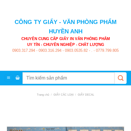
Skip
to
content
CÔNG TY GIẤY - VĂN PHÒNG PHẨM
HUYỀN ANH
CHUYÊN CUNG CẤP GIẤY IN VĂN PHÒNG PHẨM
UY TÍN - CHUYÊN NGHIỆP - CHẤT LƯỢNG
0903.317.294
-
0903.316.294
-
0903.0535.82
-
.
-
0779.799.805
Tìm
kiếm:
Trang chủ
/
GIẤY CÁC LOẠI
/
GIẤY DECAL