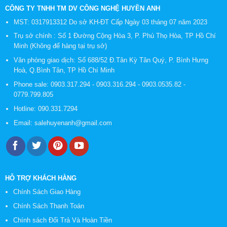
CÔNG TY TNHH TM DV CÔNG NGHỆ HUYỀN ANH
MST: 0317913312 Do sở KH-ĐT Cấp Ngày 03 tháng 07 năm 2023
Trụ sở chính : Số 1 Đường Cộng Hòa 3, P. Phú Thọ Hòa, TP Hồ Chí
Minh (Không để hàng tại trụ sở)
Văn phòng giao dịch: Số 688/52 Đ.Tân Kỳ Tân Quý, P. Bình Hưng
Hoà, Q.Bình Tân, TP Hồ Chí Minh
Phone sale:
0903.317.294
-
0903.316.294
-
0903.0535.82
-
0779.799.805
Hotline:
090.331.7294
Email:
salehuyenanh@gmail.com
HỖ TRỢ KHÁCH HÀNG
Chính Sách Giao Hàng
Chính Sách Thanh Toán
Chính sách Đổi Trả Và Hoàn Tiền