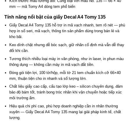
Kích thước mẫu tương đối: Cùng loại với mẫu No. 135 — 66 × 40
mm — mã Tomy A4 dòng tem phổ biến
Tính năng nổi bật của giấy Decal A4 Tomy 135
Giấy Decal A4 Tomy 135 hỗ trợ in mã vạch nhanh, tem rõ nét — phù
hợp in số seri, mã vạch, thông tin sản phẩm dùng trong bán lẻ và
kho bãi.
Keo dính chặt nhưng dễ bóc sạch, giữ nhãn cố định mà vẫn dễ thay
đổi khi cần.
Tương thích nhiều loại máy in văn phòng, như in laser, in phun màu
thông dụng — không cần máy in mã vạch đắt tiền.
Đóng gói tiện lợi, 100 tờ/hộp, mỗi tờ 21 tem chuẩn kích cỡ 66×40
mm, thuận tiện cho in nhanh và số lượng lớn.
Chất liệu giấy cao cấp, cấu tạo lớp keo – silicon chuyên dụng, đảm
bảo độ bám tốt, tránh bong tróc nhãn khi vận chuyển hoặc tiếp xúc
môi trường ẩm.
Hiệu quả chi phí cao, phù hợp doanh nghiệp cần in nhãn thường
xuyên — Giấy Decal A4 Tomy 135 mang lại giải pháp kinh tế, chất
lượng.