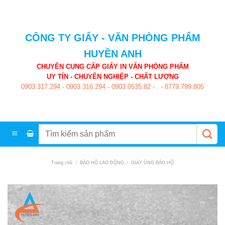
Skip
to
content
CÔNG TY GIẤY - VĂN PHÒNG PHẨM
HUYỀN ANH
CHUYÊN CUNG CẤP GIẤY IN VĂN PHÒNG PHẨM
UY TÍN - CHUYÊN NGHIỆP - CHẤT LƯỢNG
0903.317.294
-
0903.316.294
-
0903.0535.82
-
.
-
0779.799.805
Tìm
kiếm:
Trang chủ
/
BẢO HỘ LAO ĐỘNG
/
GIÀY ỦNG BẢO HỘ