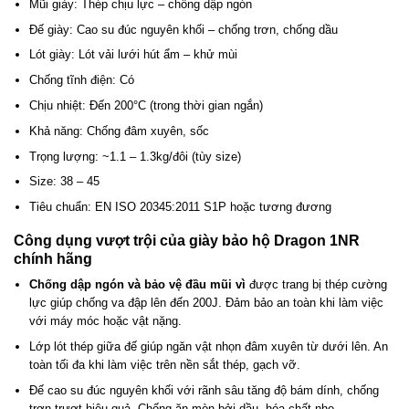
Mũi giày: Thép chịu lực – chống dập ngón
Đế giày: Cao su đúc nguyên khối – chống trơn, chống dầu
Lót giày: Lót vải lưới hút ẩm – khử mùi
Chống tĩnh điện: Có
Chịu nhiệt: Đến 200°C (trong thời gian ngắn)
Khả năng: Chống đâm xuyên, sốc
Trọng lượng: ~1.1 – 1.3kg/đôi (tùy size)
Size: 38 – 45
Tiêu chuẩn: EN ISO 20345:2011 S1P hoặc tương đương
Công dụng vượt trội của giày bảo hộ Dragon 1NR
chính hãng
Chống dập ngón và bảo vệ đầu mũi vì
được trang bị thép cường
lực giúp chống va đập lên đến 200J. Đảm bảo an toàn khi làm việc
với máy móc hoặc vật nặng.
Lớp lót thép giữa đế giúp ngăn vật nhọn đâm xuyên từ dưới lên. An
toàn tối đa khi làm việc trên nền sắt thép, gạch vỡ.
Đế cao su đúc nguyên khối với rãnh sâu tăng độ bám dính, chống
trơn trượt hiệu quả. Chống ăn mòn bởi dầu, hóa chất nhẹ.