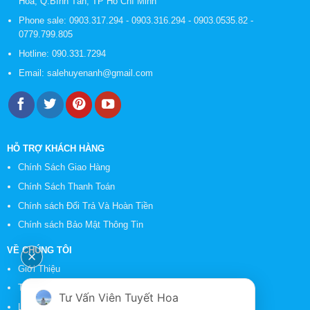
Hoà, Q.Bình Tân, TP Hồ Chí Minh
Phone sale:
0903.317.294
-
0903.316.294
-
0903.0535.82
-
0779.799.805
Hotline:
090.331.7294
Email:
salehuyenanh@gmail.com
HỖ TRỢ KHÁCH HÀNG
Chính Sách Giao Hàng
Chính Sách Thanh Toán
Chính sách Đổi Trả Và Hoàn Tiền
Chính sách Bảo Mật Thông Tin
VỀ CHÚNG TÔI
Giới Thiệu
Tin Tức
Tư Vấn Viên Tuyết Hoa
Liên Hệ