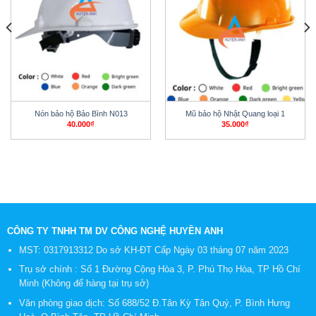
Nón bảo hộ Bảo Bình N013
Mũ bảo hộ Nhật Quang loại 1
40.000
₫
35.000
₫
CÔNG TY TNHH TM DV CÔNG NGHỆ HUYỀN ANH
MST: 0317913312 Do sở KH-ĐT Cấp Ngày 03 tháng 07 năm 2023
Trụ sở chính : Số 1 Đường Cộng Hòa 3, P. Phú Thọ Hòa, TP Hồ Chí
Minh (Không để hàng tại trụ sở)
Văn phòng giao dịch: Số 688/52 Đ.Tân Kỳ Tân Quý, P. Bình Hưng