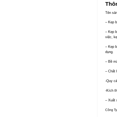
Thô
Tên sả
– Kẹp b
– Kẹp b
việc, k
– Kẹp b
dụng.
– Bề mặ
– Chất l
-Quy cá
-Kích 
– Xuất 
Công Ty