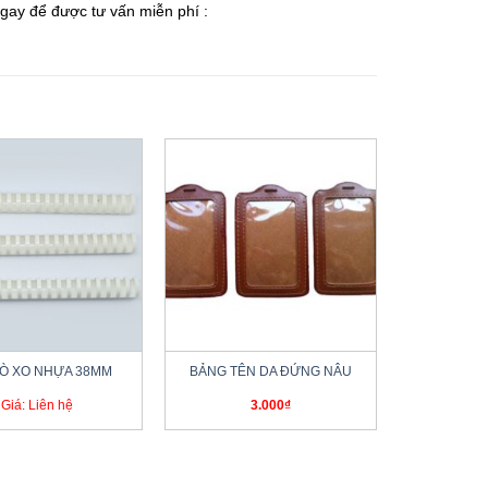
gay để được tư vấn miễn phí :
+
LÒ XO NHỰA 38MM
BẢNG TÊN DA ĐỨNG NÂU
Giá: Liên hệ
3.000
₫