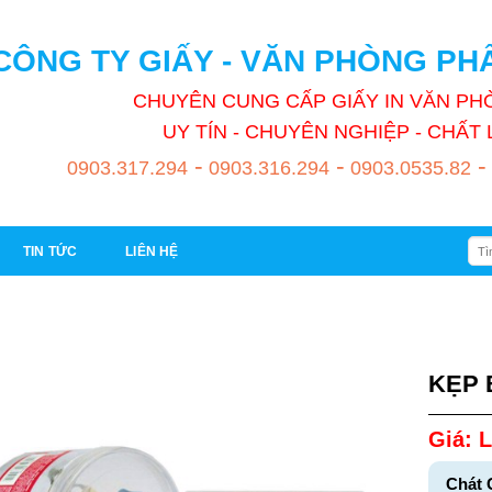
CÔNG TY GIẤY - VĂN PHÒNG P
CHUYÊN CUNG CẤP GIẤY IN VĂN P
UY TÍN - CHUYÊN NGHIỆP - CHẤ
-
-
-
0903.317.294
0903.316.294
0903.0535.82
Tìm
TIN TỨC
LIÊN HỆ
kiếm
KẸP 
Giá: L
Chát 