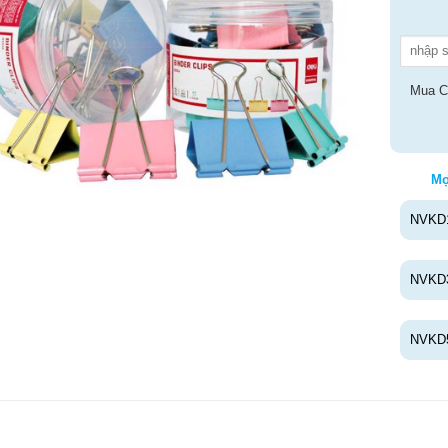
Mua C
Mọ
NVKD
NVKD
NVKD