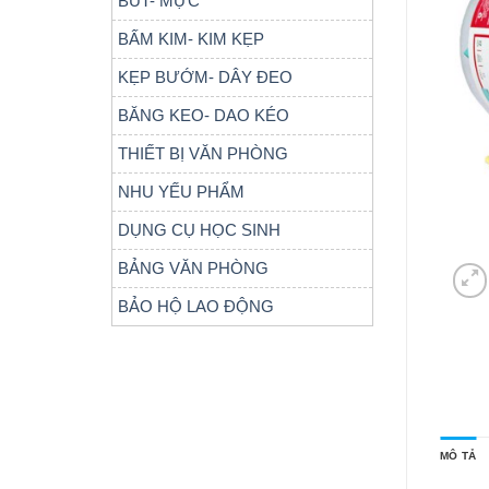
BÚT- MỰC
BẤM KIM- KIM KẸP
KẸP BƯỚM- DÂY ĐEO
BĂNG KEO- DAO KÉO
THIẾT BỊ VĂN PHÒNG
NHU YẾU PHẨM
DỤNG CỤ HỌC SINH
BẢNG VĂN PHÒNG
BẢO HỘ LAO ĐỘNG
MÔ TẢ