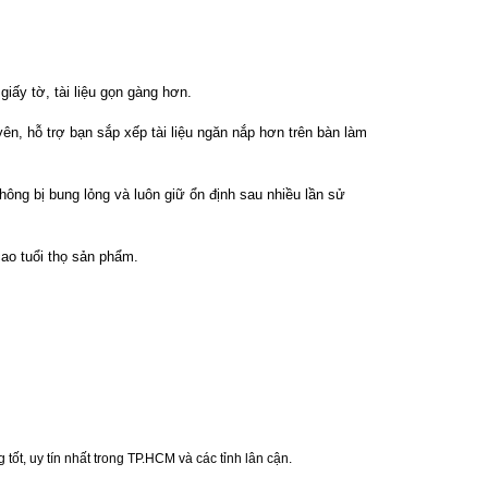
iấy tờ, tài liệu gọn gàng hơn.
ên, hỗ trợ bạn sắp xếp tài liệu ngăn nắp hơn trên bàn làm
ông bị bung lỏng và luôn giữ ổn định sau nhiều lần sử
ao tuổi thọ sản phẩm.
t, uy tín nhất trong TP.HCM và các tỉnh lân cận.