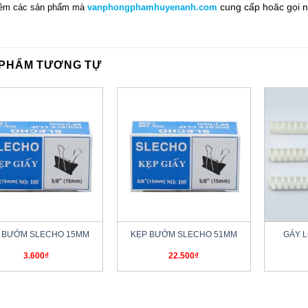
cung cấp hoăc gọi n
êm các sản phẩm mà
vanphongphamhuyenanh.com
 PHẨM TƯƠNG TỰ
+
+
 BƯỚM SLECHO 15MM
KẸP BƯỚM SLECHO 51MM
GÁY 
3.600
₫
22.500
₫