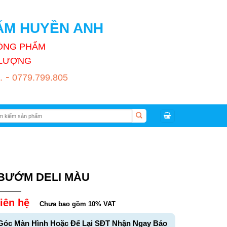
HẨM HUYỀN ANH
HÒNG PHẨM
T LƯỢNG
-
.
0779.799.805
:
BƯỚM DELI MÀU
iên hệ
Chưa bao gồm 10% VAT
Góc Màn Hình Hoặc Để Lại SĐT Nhận Ngay Báo