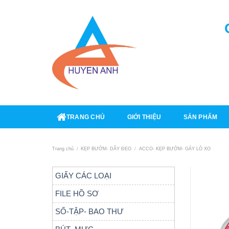
Skip
to
content
TRANG CHỦ
GIỚI THIỆU
SẢN PHẨM
Trang chủ
/
KẸP BƯỚM- DÂY ĐEO
/
ACCO- KẸP BƯỚM- GÁY LÒ XO
GIẤY CÁC LOẠI
FILE HỒ SƠ
SỐ-TẬP- BAO THƯ