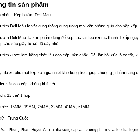
ng tin sản phẩm
n phẩm: Kẹp bướm Deli Màu
ướm Deli Màu là vật dụng thông dụng trong mọi văn phòng giúp cho sắp xếp g
ướm Deli Màu là sản phẩm dùng để kẹp các tài liệu rời rạc thành 1 xấp nguy
ẹp các sấp giấy tờ có độ dày nhỏ
ướm được làm bằng chất liệu cao cấp, bền chắc. Độ đàn hồi của lò xo tốt, kh
t được phủ một lớp sơn gia nhiệt khó bong tróc, giúp chống gỉ, nhằm nâng c
iệu sắt cao cấp, không bị rỉ sét
ch: 12 cái/ 1 hộp
thước: 15MM, 19MM, 25MM, 32MM, 41MM, 51MM
xứ : Trung Quốc
 Văn Phòng Phẩm Huyền Anh là nhà cung cấp văn phòng phẩm sỉ và lẻ, chất lượng tố