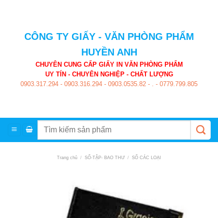
Skip
to
content
CÔNG TY GIẤY - VĂN PHÒNG PHẨM
HUYỀN ANH
CHUYÊN CUNG CẤP GIẤY IN VĂN PHÒNG PHẨM
UY TÍN - CHUYÊN NGHIỆP - CHẤT LƯỢNG
0903.317.294
-
0903.316.294
-
0903.0535.82
-
.
-
0779.799.805
Tìm
kiếm:
Trang chủ
/
SỐ-TẬP- BAO THƯ
/
SỐ CÁC LOẠI