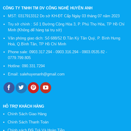
CÔNG TY TNHH TM DV CÔNG NGHỆ HUYỀN ANH
MST: 0317913312 Do sở KH-ĐT Cấp Ngày 03 tháng 07 năm 2023
Trụ sở chính : Số 1 Đường Cộng Hòa 3, P. Phú Thọ Hòa, TP Hồ Chí
Minh (Không để hàng tại trụ sở)
Văn phòng giao dịch: Số 688/52 Đ.Tân Kỳ Tân Quý, P. Bình Hưng
Hoà, Q.Bình Tân, TP Hồ Chí Minh
Phone sale:
0903.317.294
-
0903.316.294
-
0903.0535.82
-
0779.799.805
Hotline:
090.331.7294
Email:
salehuyenanh@gmail.com
HỖ TRỢ KHÁCH HÀNG
Chính Sách Giao Hàng
Chính Sách Thanh Toán
Chính sách Đổi Trả Và Hoàn Tiền