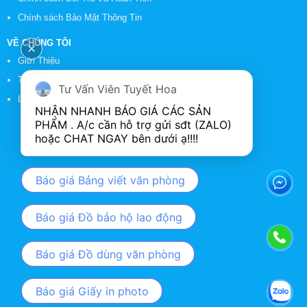
Chính sách Bảo Mật Thông Tin
VỀ CHÚNG TÔI
Giới Thiệu
Tin Tức
Tư Vấn Viên Tuyết Hoa
Liên Hệ
NHẬN NHANH BÁO GIÁ CÁC SẢN 
PHẨM . A/c cần hỗ trợ gửi sđt (ZALO) 
Báo giá Bảng viết văn phòng
Báo giá Đồ bảo hộ lao động
Báo giá Đồ dùng văn phòng
Báo giá Giấy in photo