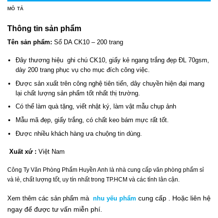
MÔ TẢ
Thông tin sản phẩm
Tên sản phẩm:
Sổ DA CK10 – 200 trang
Đây thương hiệu ghi chú CK10, giấy kẻ ngang trắng đẹp ĐL 70gsm,
dày 200 trang phục vụ cho mục đích công việc.
Được sản xuất trên công nghệ tiên tiến, dây chuyền hiện đại mang
lại chất lượng sản phẩm tốt nhất thị trường.
Có thể làm quà tặng, viết nhật ký, làm vật mẫu chụp ảnh
Mẫu mã đẹp, giấy trắng, có chất keo bám mực rất tốt.
Được nhiều khách hàng ưa chuộng tin dùng.
Xuất xứ :
Việt Nam
Công Ty Văn Phòng Phẩm Huyền Anh là nhà cung cấp văn phòng phẩm sỉ
và lẻ, chất lượng tốt, uy tín nhất trong TP.HCM và các tỉnh lân cận.
cung cấp .
Hoặc liên hệ
Xem thêm các sản phẩm mà
nhu yếu phẩm
ngay
để đ
ư
ợc tư vấn miễn phí.