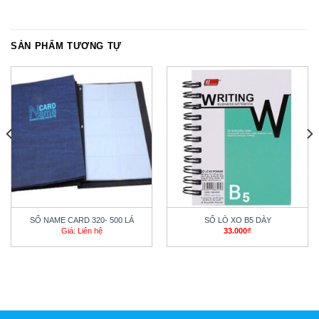
SẢN PHẨM TƯƠNG TỰ
SỔ NAME CARD 320- 500 LÁ
SỔ LÒ XO B5 DÀY
Giá: Liên hệ
33.000
₫